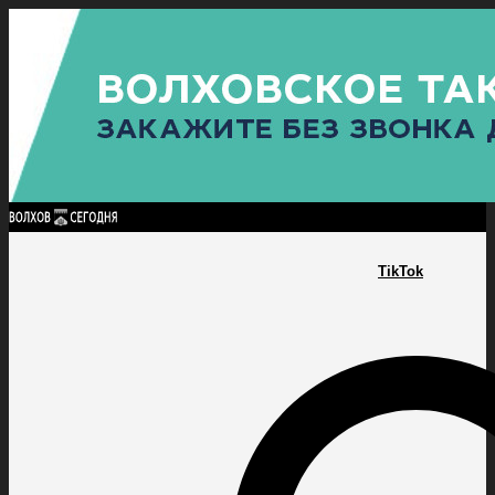
Найти:
ГЛАВНАЯ
ПОЛИТИКА
ПРОИСШЕСТВИЯ
ПРОКУРАТУРА
СПОРТ
КУЛЬТУ
ПОЛИТИКА
ПРОИСШЕСТВИЯ
ПРОКУРАТУРА
СПОРТ
КУЛЬТУРА
ПОСЕЛЕНИЯ
TikTok