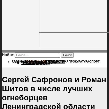
Найти:
ГЛАВНАЯ
ПОЛИТИКА
ПРОИСШЕСТВИЯ
ГЛАВНАЯ
ПРОКУРАТУРА
СПОРТ
КУЛЬТУРА
ПОЛИТИКА
ПОСЕЛЕНИЯ
ПРОИСШЕСТВИЯ
ПРОКУРАТУРА
СПОРТ
КУЛЬТУРА
ПОСЕЛЕНИЯ
Сергей Сафронов и Роман
Шитов в числе лучших
огнеборцев
Ленинградской области