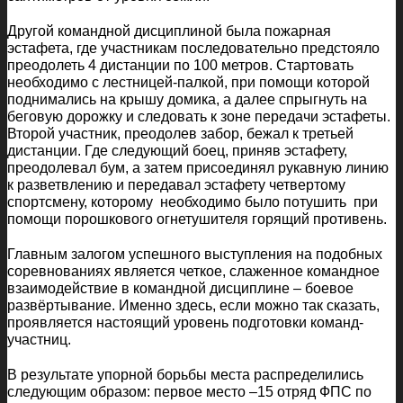
Другой командной дисциплиной была пожарная
эстафета, где участникам последовательно предстояло
преодолеть 4 дистанции по 100 метров. Стартовать
необходимо с лестницей-палкой, при помощи которой
поднимались на крышу домика, а далее спрыгнуть на
беговую дорожку и следовать к зоне передачи эстафеты.
Второй участник, преодолев забор, бежал к третьей
дистанции. Где следующий боец, приняв эстафету,
преодолевал бум, а затем присоединял рукавную линию
к разветвлению и передавал эстафету четвертому
спортсмену, которому необходимо было потушить при
помощи порошкового огнетушителя горящий противень.
Главным залогом успешного выступления на подобных
соревнованиях является четкое, слаженное командное
взаимодействие в командной дисциплине – боевое
развёртывание. Именно здесь, если можно так сказать,
проявляется настоящий уровень подготовки команд-
участниц.
В результате упорной борьбы места распределились
следующим образом: первое место –15 отряд ФПС по