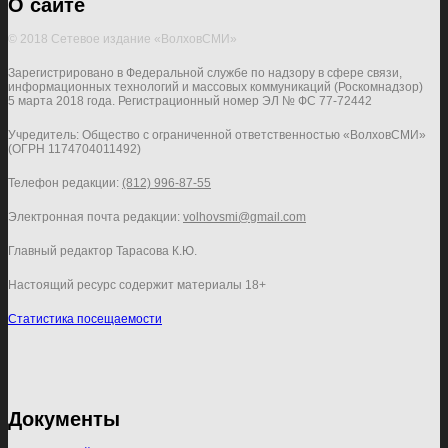
О сайте
© 2018 Сетевое издание «ВолховСМИ»
Зарегистрировано в Федеральной службе по надзору в сфере связи,
информационных технологий и массовых коммуникаций (Роскомнадзор)
5 марта 2018 года. Регистрационный номер ЭЛ № ФС 77-72442
Учредитель: Общество с ограниченной ответственностью «ВолховСМИ»
(ОГРН 1174704011492)
Телефон редакции:
(812) 996-87-55
Электронная почта редакции:
volhovsmi@gmail.com
Главный редактор Тарасова К.Ю.
Настоящий ресурс содержит материалы 18+
Статистика посещаемости
Документы