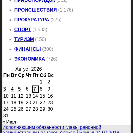
ПРАВОПОРЯДОК
(512)
ПРОИСШЕСТВИЯ
(1 176)
ПРОКУРАТУРА
(275)
СПОРТ
(1 533)
ТУРИЗМ
(150)
ФИНАНСЫ
(300)
ЭКОНОМИКА
(726)
Август 2026
Пн
Вт
Ср
Чт
Пт
Сб
Вс
1
2
3
4
5
6
7
8
9
10
11
12
13
14
15
16
17
18
19
20
21
22
23
24
25
26
27
28
29
30
31
« Июл
Исполняющим обязанности главы районной
администрации назначен Алексей Брицун
24.07.2019