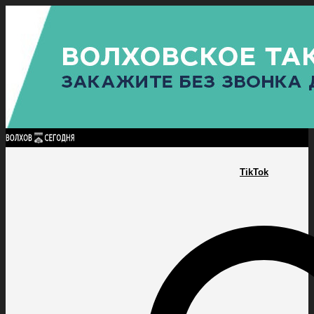
Найти:
ГЛАВНАЯ
ПОЛИТИКА
ПРОИСШЕСТВИЯ
ПРОКУРАТУРА
СПОРТ
КУЛЬТУ
ПОЛИТИКА
ПРОИСШЕСТВИЯ
ПРОКУРАТУРА
СПОРТ
КУЛЬТУРА
ПОСЕЛЕНИЯ
TikTok