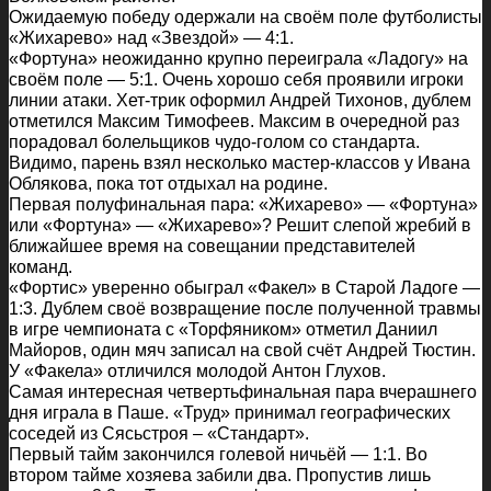
Ожидаемую победу одержали на своём поле футболисты
«Жихарево» над «Звездой» — 4:1.
«Фортуна» неожиданно крупно переиграла «Ладогу» на
своём поле — 5:1. Очень хорошо себя проявили игроки
линии атаки. Хет-трик оформил Андрей Тихонов, дублем
отметился Максим Тимофеев. Максим в очередной раз
порадовал болельщиков чудо-голом со стандарта.
Видимо, парень взял несколько мастер-классов у Ивана
Облякова, пока тот отдыхал на родине.
Первая полуфинальная пара: «Жихарево» — «Фортуна»
или «Фортуна» — «Жихарево»? Решит слепой жребий в
ближайшее время на совещании представителей
команд.
«Фортис» уверенно обыграл «Факел» в Старой Ладоге —
1:3. Дублем своё возвращение после полученной травмы
в игре чемпионата с «Торфяником» отметил Даниил
Майоров, один мяч записал на свой счёт Андрей Тюстин.
У «Факела» отличился молодой Антон Глухов.
Самая интересная четвертьфинальная пара вчерашнего
дня играла в Паше. «Труд» принимал географических
соседей из Сясьстроя – «Стандарт».
Первый тайм закончился голевой ничьёй — 1:1. Во
втором тайме хозяева забили два. Пропустив лишь