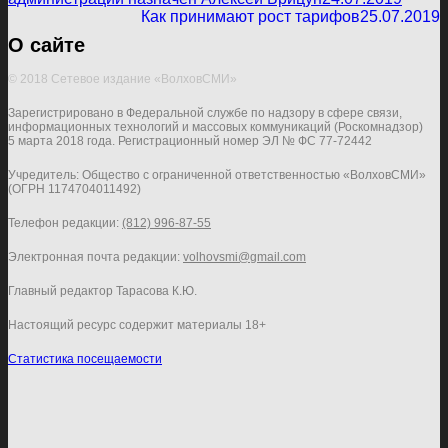
Как принимают рост тарифов
25.07.2019
О сайте
© 2018 Сетевое издание «ВолховСМИ»
Зарегистрировано в Федеральной службе по надзору в сфере связи,
информационных технологий и массовых коммуникаций (Роскомнадзор)
5 марта 2018 года. Регистрационный номер ЭЛ № ФС 77-72442
Учредитель: Общество с ограниченной ответственностью «ВолховСМИ»
(ОГРН 1174704011492)
Телефон редакции:
(812) 996-87-55
Электронная почта редакции:
volhovsmi@gmail.com
Главный редактор Тарасова К.Ю.
Настоящий ресурс содержит материалы 18+
Статистика посещаемости