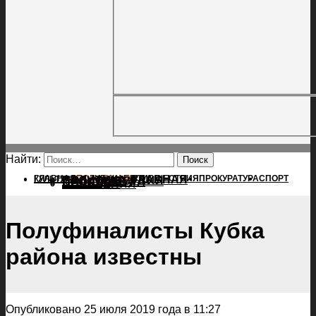
Найти:
ГЛАВНАЯ
ПОЛИТИКА
ПРОИСШЕСТВИЯ
ГЛАВНАЯ
ПРОКУРАТУРА
СПОРТ
КУЛЬТУРА
ПОЛИТИКА
ПОСЕЛЕНИЯ
ПРОИСШЕСТВИЯ
ПРОКУРАТУРА
СПОРТ
КУЛЬТУРА
ПОСЕЛЕНИЯ
Полуфиналисты Кубка
района известны
Опубликовано 25 июля 2019 года в 11:27