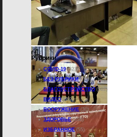
Рубрики
COVID-19
(323)
БЕЗ РУБРИКИ
(769)
БЛАГОУСТРОЙСТВО
(502)
ВИДЕО
(357)
ВООРУЖЕНИЕ
(30)
ЗДОРОВЬЕ
(358)
ИЗБРАННОЕ
(55)