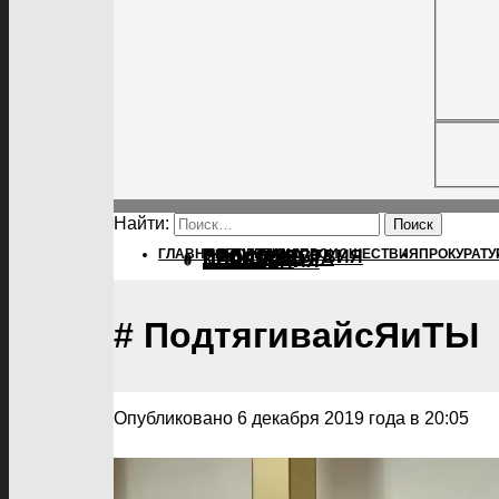
Найти:
ГЛАВНАЯ
ПОЛИТИКА
ПОЛИТИКА
ПРОИСШЕСТВИЯ
ПРОКУРАТУ
ПРОИСШЕСТВИЯ
ПРОКУРАТУРА
СПОРТ
КУЛЬТУРА
ПОСЕЛЕНИЯ
# ПодтягивайсЯиТЫ
Опубликовано 6 декабря 2019 года в 20:05