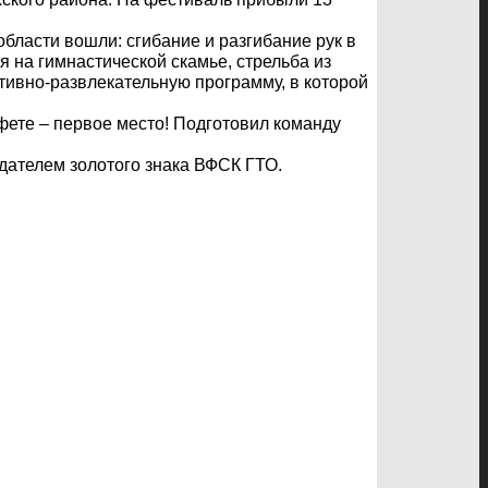
бласти вошли: сгибание и разгибание рук в
 на гимнастической скамье, стрельба из
тивно-развлекательную программу, в которой
фете – первое место! Подготовил команду
дателем золотого знака ВФСК ГТО.