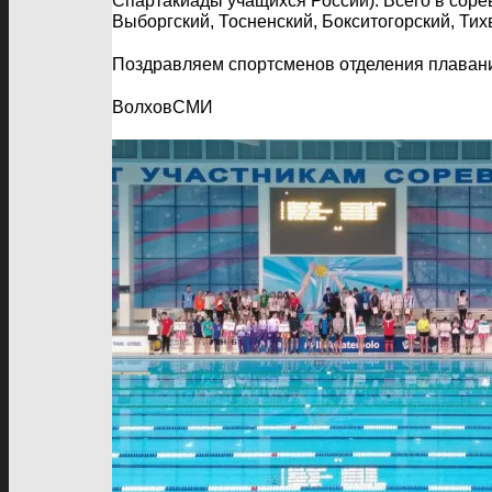
Спартакиады учащихся России). Всего в соре
Выборгский, Тосненский, Бокситогорский, Ти
Поздравляем спортсменов отделения плаван
ВолховСМИ