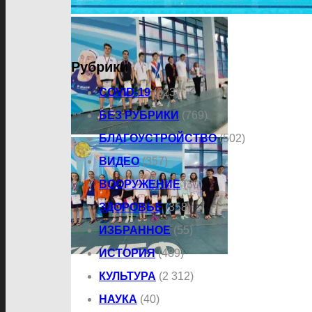
Рубрики
COVID-19
(323)
БЕЗ РУБРИКИ
(769)
БЛАГОУСТРОЙСТВО
(502)
ВИДЕО
(357)
ВООРУЖЕНИЕ
(30)
ЗДОРОВЬЕ
(358)
ИЗБРАННОЕ
(55)
ИСТОРИЯ
(489)
КУЛЬТУРА
(2 312)
НАУКА
(40)