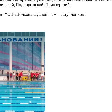
внованиях приняли участие десять районов области: Волхов
хвинский, Подпорожский, Приозерский.
ия ФСЦ «Волхов» с успешным выступлением.