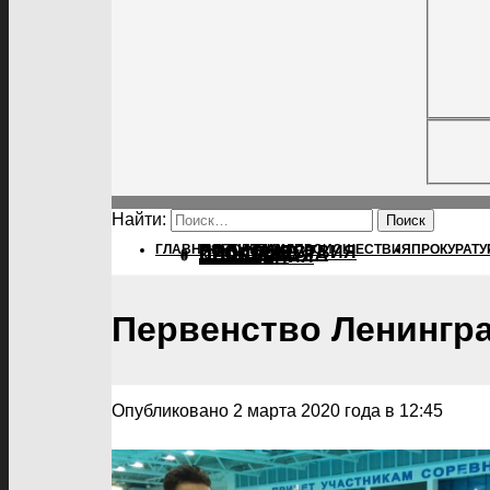
Найти:
ГЛАВНАЯ
ПОЛИТИКА
ПОЛИТИКА
ПРОИСШЕСТВИЯ
ПРОКУРАТУ
ПРОИСШЕСТВИЯ
ПРОКУРАТУРА
СПОРТ
КУЛЬТУРА
ПОСЕЛЕНИЯ
Первенство Ленингр
Опубликовано 2 марта 2020 года в 12:45