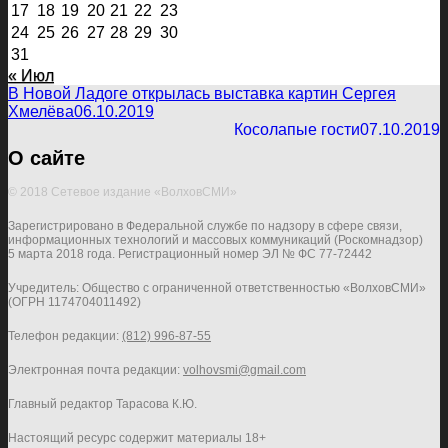
17
18
19
20
21
22
23
24
25
26
27
28
29
30
31
« Июл
В Новой Ладоге открылась выставка картин Сергея
Хмелёва
06.10.2019
Косолапые гости
07.10.2019
О сайте
© 2018 Сетевое издание «ВолховСМИ»
Зарегистрировано в Федеральной службе по надзору в сфере связи,
информационных технологий и массовых коммуникаций (Роскомнадзор)
5 марта 2018 года. Регистрационный номер ЭЛ № ФС 77-72442
Учредитель: Общество с ограниченной ответственностью «ВолховСМИ»
(ОГРН 1174704011492)
Телефон редакции:
(812) 996-87-55
Электронная почта редакции:
volhovsmi@gmail.com
Главный редактор Тарасова К.Ю.
Настоящий ресурс содержит материалы 18+