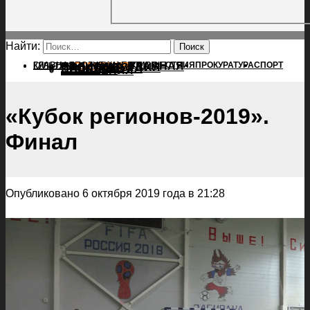
Найти:
ГЛАВНАЯ
ПОЛИТИКА
ПРОИСШЕСТВИЯ
ГЛАВНАЯ
ПРОКУРАТУРА
СПОРТ
КУЛЬТУРА
ПОЛИТИКА
ПОСЕЛЕНИЯ
ПРОИСШЕСТВИЯ
ПРОКУРАТУРА
СПОРТ
КУЛЬТУРА
ПОСЕЛЕНИЯ
«Кубок регионов-2019».
Финал
Опубликовано 6 октября 2019 года в 21:28