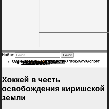
Найти:
ГЛАВНАЯ
ПОЛИТИКА
ПРОИСШЕСТВИЯ
ГЛАВНАЯ
ПРОКУРАТУРА
СПОРТ
КУЛЬТУРА
ПОЛИТИКА
ПОСЕЛЕНИЯ
ПРОИСШЕСТВИЯ
ПРОКУРАТУРА
СПОРТ
КУЛЬТУРА
ПОСЕЛЕНИЯ
Хоккей в честь
освобождения киришской
земли