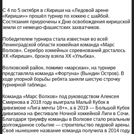
С 4 по 5 октября в г.Кириши на «Ледовой арене
«Кириши»» прошёл турнир по хоккею с шайбой.
Состязания приурочены к Дню освобождения киришской
земли от немецко-фашистских захватчиков.
Победителем турнира стала известная во всей
Ленинградской области хоккейная команда «Марс
Волхов». Серебро хоккейных соревнований досталось
ХК «Кириши», бронзу взяла ХК «Улыбка».
Волховский район, помимо «марсиан», на турнире
представляла команда «Фортуна» (Вындин Остров). В
ходе упорной борьбы ребята заняли шестую строчку
турнирной таблицы.
Команда «Марс Волхов» под руководством Алексея
Смирнова в 2018 году выиграла Малый Кубок в
дивизионе «Лига мечты 18+», а в 2019 — Большой Кубок
дивизиона на фестивале Ночной хоккейной Лиги в Сочи.
Благодаря триумфу команды в Волхове стало реальным
долгожданное событие — строительство ледовой арены.
Своё нынешнее название команда получила в 2014 году.