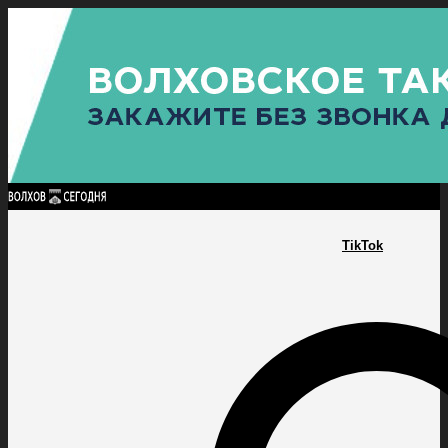
Найти:
ГЛАВНАЯ
ПОЛИТИКА
ПРОИСШЕСТВИЯ
ПРОКУРАТУРА
СПОРТ
КУЛЬТУ
ПОЛИТИКА
ПРОИСШЕСТВИЯ
ПРОКУРАТУРА
СПОРТ
КУЛЬТУРА
ПОСЕЛЕНИЯ
TikTok