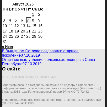
Август 2026
Пн
Вт
Ср
Чт
Пт
Сб
Вс
1
2
3
4
5
6
7
8
9
10
11
12
13
14
15
16
17
18
19
20
21
22
23
24
25
26
27
28
29
30
31
« Июл
В Вындином Острове поздравили старшее
поколение
07.10.2019
Отличное выступление волховских пловцов в Санкт-
Петербурге
07.10.2019
О сайте
© 2018 Сетевое издание «ВолховСМИ»
Зарегистрировано в Федеральной службе по надзору в сфере связи,
информационных технологий и массовых коммуникаций (Роскомнадзор)
5 марта 2018 года. Регистрационный номер ЭЛ № ФС 77-72442
Учредитель: Общество с ограниченной ответственностью «ВолховСМИ»
(ОГРН 1174704011492)