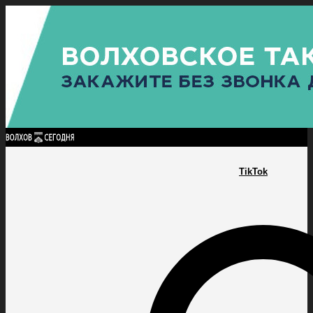
Найти:
ГЛАВНАЯ
ПОЛИТИКА
ПРОИСШЕСТВИЯ
ПРОКУРАТУРА
СПОРТ
КУЛЬТУ
ПОЛИТИКА
ПРОИСШЕСТВИЯ
ПРОКУРАТУРА
СПОРТ
КУЛЬТУРА
ПОСЕЛЕНИЯ
TikTok