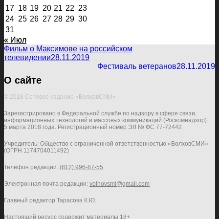
17
18
19
20
21
22
23
24
25
26
27
28
29
30
31
« Июл
Фильм о Максимове на российском
телевидении
28.11.2019
Фестиваль ветеранов
28.11.2019
О сайте
© 2018 Сетевое издание «ВолховСМИ»
Зарегистрировано в Федеральной службе по надзору в сфере связи,
информационных технологий и массовых коммуникаций (Роскомнадзор)
5 марта 2018 года. Регистрационный номер ЭЛ № ФС 77-72442
Учредитель: Общество с ограниченной ответственностью «ВолховСМИ»
(ОГРН 1174704011492)
Телефон редакции:
(812) 996-87-55
Электронная почта редакции:
volhovsmi@gmail.com
Главный редактор Тарасова К.Ю.
Настоящий ресурс содержит материалы 18+