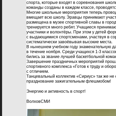
спорта, которые входят в соревнования школь
команды созданы в каждом классе, проводят
Многие школьные мероприятия теперь провод
вмещает всю школу. Эравцы принимают участ
размещена в музее спортивной славы в город
тренируется много ребят. Учащиеся принимают
участники и волонтёры. При этом у детей фо
с выдающимися спортсменами, участвуя в со
систематически завоёвывая высокие места.
В нынешнем учебном году знаменательную д
в течение ноября. Среди учащихся 1-3 класс
бились за звание лучшей баскетбольной кома
Завершение праздничных мероприятий прошло
спортивного комплекса «Готов к труду и об
с отличием.
Танцевальный коллектив «Сириус» так же не 
празднование зажигательным флешмобом!
Энергию и активность в спорт!
ВолховСМИ