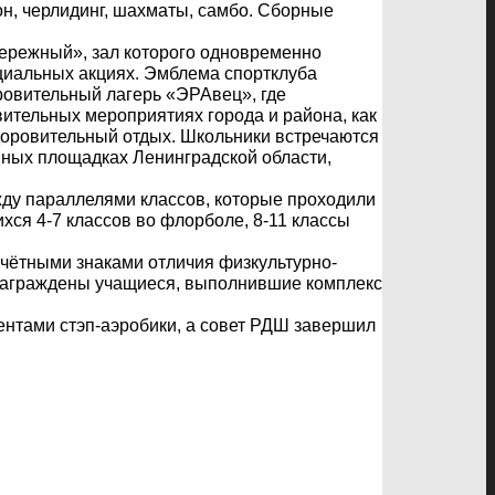
он, черлидинг, шахматы, самбо. Сборные
ережный», зал которого одновременно
циальных акциях. Эмблема спортклуба
ровительный лагерь «ЭРАвец», где
вительных мероприятиях города и района, как
здоровительный отдых. Школьники встречаются
вных площадках Ленинградской области,
ду параллелями классов, которые проходили
хся 4-7 классов во флорболе, 8-11 классы
чётными знаками отличия физкультурно-
 награждены учащиеся, выполнившие комплекс
ентами стэп-аэробики, а совет РДШ завершил