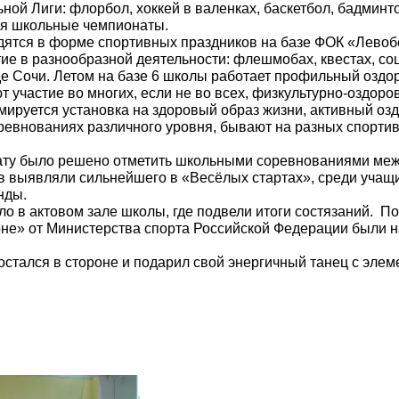
ной Лиги: флорбол, хоккей в валенках, баскетбол, бадминт
ся школьные чемпионаты.
ятся в форме спортивных праздников на базе ФОК «Левоб
ие в разнообразной деятельности: флешмобах, квестах, со
е Сочи. Летом на базе 6 школы работает профильный оздо
 участие во многих, если не во всех, физкультурно-оздоро
рмируется установка на здоровый образ жизни, активный о
ревнованиях различного уровня, бывают на разных спорти
ату было решено отметить школьными соревнованиями меж
ов выявляли сильнейшего в «Весёлых стартах», среди учащи
нды.
 в актовом зале школы, где подвели итоги состязаний. По
ороне» от Министерства спорта Российской Федерации были
остался в стороне и подарил свой энергичный танец с элем