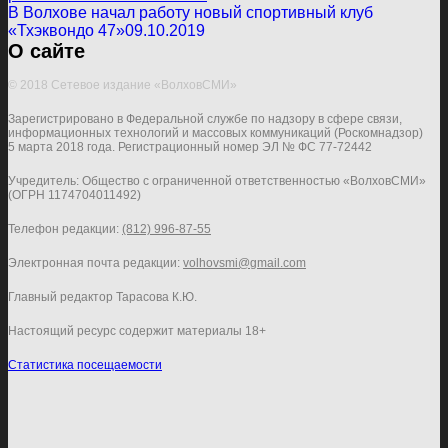
В Волхове начал работу новый спортивный клуб
«Тхэквондо 47»
09.10.2019
О сайте
© 2018 Сетевое издание «ВолховСМИ»
Зарегистрировано в Федеральной службе по надзору в сфере связи,
информационных технологий и массовых коммуникаций (Роскомнадзор)
5 марта 2018 года. Регистрационный номер ЭЛ № ФС 77-72442
Учредитель: Общество с ограниченной ответственностью «ВолховСМИ»
(ОГРН 1174704011492)
Телефон редакции:
(812) 996-87-55
Электронная почта редакции:
volhovsmi@gmail.com
Главный редактор Тарасова К.Ю.
Настоящий ресурс содержит материалы 18+
Статистика посещаемости