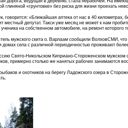
ная дорога, ведущая в деревню, стала нерабочей. На им
ой глиняной «грунтовке» без риска для жизни проехать нев
ек, говорится: «Ближайшая аптека от нас в 40 километрах, 
зит местный депутат. Такси уже месяц не может к нам проби
ц ученика на собственном автомобиле, на ремонт которого т
тель мужского скита о. Варлаам сообщили ВолховСМИ, что 
и домах села с различной периодичностью проживают более
ссию Свято-Никольском Киприано-Стороженском мужском ск
ников, примерно столько же нанятых рабочих занимаются во
рыбаков и охотников на берегу Ладожского озера в Сторожн
ть.