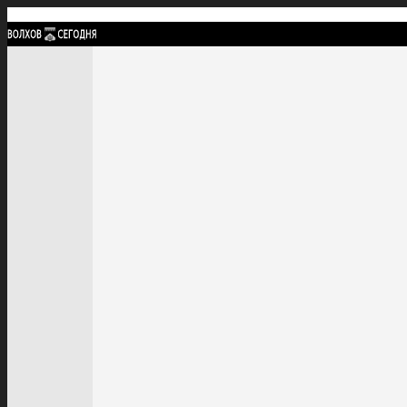
Найти:
ГЛАВНАЯ
ПОЛИТИКА
ПРОИСШЕСТВИЯ
ПРОКУРАТУРА
СПОРТ
КУЛЬТУ
ПОЛИТИКА
ПРОИСШЕСТВИЯ
ПРОКУРАТУРА
СПОРТ
КУЛЬТУРА
ПОСЕЛЕНИЯ