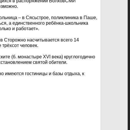
еющихся в распоряжении ВолховСМИ
озможно.
больница – в Сясьстрое, поликлиника в Паше,
ться, а единственного ребёнка-школьника
олько и работает».
в Сторожно насчитывается всего 14
 трёхсот человек.
ите (б. монастыре XVI века) круглогодично
сстановлением святой обители.
о имеются гостиницы и базы отдыха, к