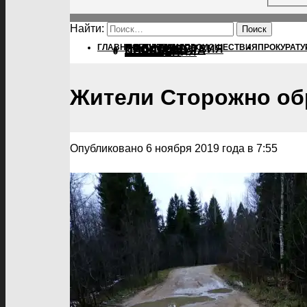
Найти:
ГЛАВНАЯ
ПОЛИТИКА
ПОЛИТИКА
ПРОИСШЕСТВИЯ
ПРОКУРАТУ
ПРОИСШЕСТВИЯ
ПРОКУРАТУРА
СПОРТ
КУЛЬТУРА
ПОСЕЛЕНИЯ
Жители Сторожно обр
Опубликовано 6 ноября 2019 года в 7:55