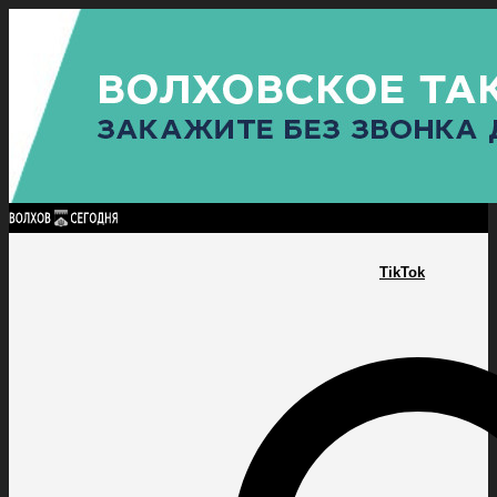
Найти:
ГЛАВНАЯ
ПОЛИТИКА
ПРОИСШЕСТВИЯ
ПРОКУРАТУРА
СПОРТ
КУЛЬТУ
ПОЛИТИКА
ПРОИСШЕСТВИЯ
ПРОКУРАТУРА
СПОРТ
КУЛЬТУРА
ПОСЕЛЕНИЯ
TikTok