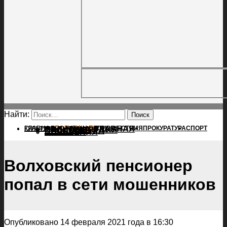
Найти:
ГЛАВНАЯ
ПОЛИТИКА
ПРОИСШЕСТВИЯ
ГЛАВНАЯ
ПРОКУРАТУРА
СПОРТ
КУЛЬТУРА
ПОЛИТИКА
ПОСЕЛЕНИЯ
ПРОИСШЕСТВИЯ
ПРОКУРАТУРА
СПОРТ
КУЛЬТУРА
ПОСЕЛЕНИЯ
Волховский пенсионер
попал в сети мошенников
Опубликовано 14 февраля 2021 года в 16:30