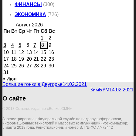
ФИНАНСЫ
(300)
ЭКОНОМИКА
(726)
Август 2026
Пн
Вт
Ср
Чт
Пт
Сб
Вс
1
2
3
4
5
6
7
8
9
10
11
12
13
14
15
16
17
18
19
20
21
22
23
24
25
26
27
28
29
30
31
« Июл
Большие гонки в Двугорье
14.02.2021
ЗимБУМ
14.02.2021
О сайте
© 2018 Сетевое издание «ВолховСМИ»
Зарегистрировано в Федеральной службе по надзору в сфере связи,
информационных технологий и массовых коммуникаций (Роскомнадзор)
5 марта 2018 года. Регистрационный номер ЭЛ № ФС 77-72442