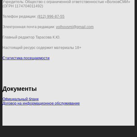
Учредитель: Общество с ограниченной ответственностью «ВолховСМИ»
(ОГРН 1174704011492)
Телефон редакции:
(812) 996-87-55
Электронная почта редакции:
volhovsmi@gmail.com
Главный редактор Тарасова К.Ю.
Настоящий ресурс содержит материалы 18+
Статистика посещаемости
Документы
Официальный бланк
Договор на информационное обслуживание