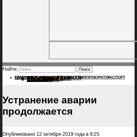
Найти:
ГЛАВНАЯ
ПОЛИТИКА
ПРОИСШЕСТВИЯ
ГЛАВНАЯ
ПРОКУРАТУРА
СПОРТ
КУЛЬТУРА
ПОЛИТИКА
ПОСЕЛЕНИЯ
ПРОИСШЕСТВИЯ
ПРОКУРАТУРА
СПОРТ
КУЛЬТУРА
ПОСЕЛЕНИЯ
Устранение аварии
продолжается
Опубликовано 12 октября 2019 года в 9:25