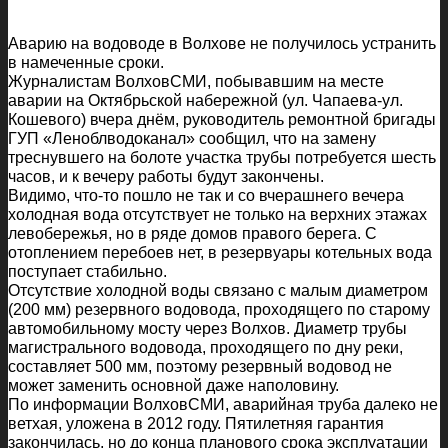
Аварию на водоводе в Волхове не получилось устранить
в намеченные сроки.
Журналистам ВолховСМИ, побывавшим на месте
аварии на Октябрьской набережной (ул. Чапаева-ул.
Кошевого) вчера днём, руководитель ремонтной бригады
ГУП «Леноблводоканал» сообщил, что на замену
треснувшего на болоте участка трубы потребуется шесть
часов, и к вечеру работы будут закончены.
Видимо, что-то пошло не так и со вчерашнего вечера
холодная вода отсутствует не только на верхних этажах
левобережья, но в ряде домов правого берега. С
отоплением перебоев нет, в резервуары котельных вода
поступает стабильно.
Отсутствие холодной воды связано с малым диаметром
(200 мм) резервного водовода, проходящего по старому
автомобильному мосту через Волхов. Диаметр трубы
магистрального водовода, проходящего по дну реки,
составляет 500 мм, поэтому резервный водовод не
может заменить основной даже наполовину.
По информации ВолховСМИ, аварийная труба далеко не
ветхая, уложена в 2012 году. Пятилетняя гарантия
закончилась, но до конца планового срока эксплуатации