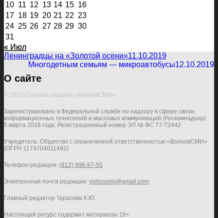
10
11
12
13
14
15
16
17
18
19
20
21
22
23
24
25
26
27
28
29
30
31
« Июл
Ленинградцы на «Золотой осени»
11.10.2019
Многодетным семьям — микроавтобусы
12.10.2019
О сайте
© 2018 Сетевое издание «ВолховСМИ»
Зарегистрировано в Федеральной службе по надзору в сфере связи,
информационных технологий и массовых коммуникаций (Роскомнадзор)
5 марта 2018 года. Регистрационный номер ЭЛ № ФС 77-72442
Учредитель: Общество с ограниченной ответственностью «ВолховСМИ»
(ОГРН 1174704011492)
Телефон редакции:
(812) 996-87-55
Электронная почта редакции:
volhovsmi@gmail.com
Главный редактор Тарасова К.Ю.
Настоящий ресурс содержит материалы 18+