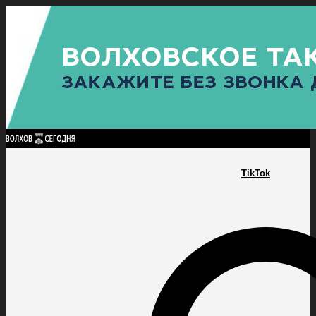
Найти:
ГЛАВНАЯ
ПОЛИТИКА
ПРОИСШЕСТВИЯ
ПРОКУРАТУРА
СПОРТ
КУЛЬТУ
ПОЛИТИКА
ПРОИСШЕСТВИЯ
ПРОКУРАТУРА
СПОРТ
КУЛЬТУРА
ПОСЕЛЕНИЯ
TikTok