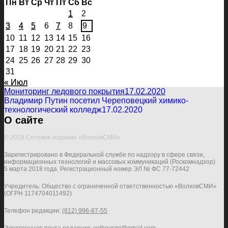
Пн
Вт
Ср
Чт
Пт
Сб
Вс
1
2
3
4
5
6
7
8
9
10
11
12
13
14
15
16
17
18
19
20
21
22
23
24
25
26
27
28
29
30
31
« Июл
Мониторинг ледового покрытия
17.02.2020
Владимир Путин посетил Череповецкий химико-
технологический колледж
17.02.2020
О сайте
© 2018 Сетевое издание «ВолховСМИ»
Зарегистрировано в Федеральной службе по надзору в сфере связи,
информационных технологий и массовых коммуникаций (Роскомнадзор)
5 марта 2018 года. Регистрационный номер ЭЛ № ФС 77-72442
Учредитель: Общество с ограниченной ответственностью «ВолховСМИ»
(ОГРН 1174704011492)
Телефон редакции:
(812) 996-87-55