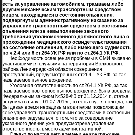
есть за управление автомобилем, трамваем либо
другим механическим транспортным средством
лицом, находящимся в состоянии опьянения,
подвергнутым административному наказанию за
управление транспортным средством в состоянии
опьянения или за невыполнение законного
требования уполномоченного должностного лица о
прохождении медицинского освидетельствования
на состояние опьянения, либо имеющего судимость
по ч.2,4 или 6 ст.264 УК РФ или по ст.264.1 УК РФ.
Необходимость освещения проблемы в СМИ вызвано
участившимися случаями на территории Волховского
района Ленинградской области совершения
преступлений, предусмотренных ст.264.1 УК РФ, за так
называемое пьяное вождение.
Уголовная ответственность по ст.264.1 УК РФ, за так
называемое повторное пьяное вождение, была введена
Федеральным законом №528-ФЗ от 31.12.2014 г., статья
вступила в силу с 01.07.2015г., то есть спустя полгода, как
бы давая время нерадивым водителям позволяющим
себе управлять транспортными средствами в состоянии
опьянения задуматься, о том, что за совершение
указанного деяния уже предусмотрена уголовная
ответственность, вместо административной.
Однако до настоящего времени не все граждане