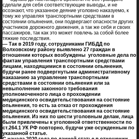
сделали для себя соответствующие выводы, и не
осознают, что указанное деяние уголовно наказуемо, к
тому же управляя транспортными средствами в
состоянии опьянения, они подвергают опасности других
участников дорожного движения, а так же себя и своих
пассажиров, так как это может повлечь за собой более
тяжкие последствия.
— Так в 2019 году, сотрудниками ГИБДД по
Волховскому району выявлено 27 граждан в
отношении которых возбуждены уголовные дела по
фактам управления транспортными средствами
лицами, находящимися в состоянии опьянения,
будучи ранее подвергнутыми административному
наказанию за управление транспортными
средствами в состоянии опьянения или за
невыполнение законного требования
уполномоченного лица о прохождении
медицинского освидетельствования на состояние
опьянения, то есть за отказ от прохождения
медицинского освидетельствования на состояние
опьянения. Из них по шести уголовным делам, лица
были привлечены к уголовной ответственности по
ст.264.1 УК РФ повторно, будучи уже осужденным по
указанной статье.
С начала 2020 года по данной статье в отношении