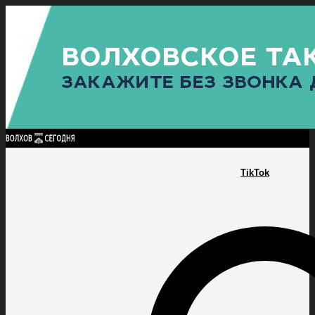
Найти:
ГЛАВНАЯ
ПОЛИТИКА
ПРОИСШЕСТВИЯ
ПРОКУРАТУРА
СПОРТ
КУЛЬТУ
ПОЛИТИКА
ПРОИСШЕСТВИЯ
ПРОКУРАТУРА
СПОРТ
КУЛЬТУРА
ПОСЕЛЕНИЯ
TikTok