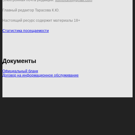
Электронная почта редакции:
volhovsmi@gmail.com
Главный редактор Тарасова К.Ю.
Настоящий ресурс содержит материалы 18+
Статистика посещаемости
Документы
Официальный бланк
Договор на информационное обслуживание