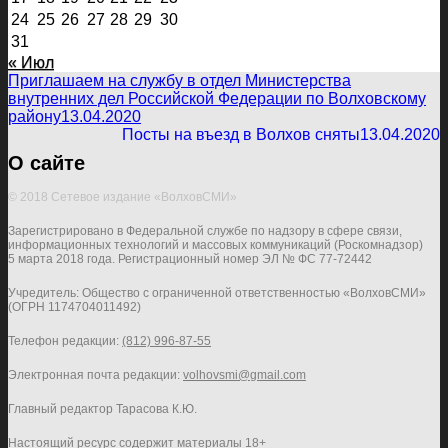
24
25
26
27
28
29
30
31
« Июл
Приглашаем на службу в отдел Министерства
внутренних дел Российской Федерации по Волховскому
району
13.04.2020
Посты на въезд в Волхов сняты
13.04.2020
О сайте
© 2018 Сетевое издание «ВолховСМИ»
Зарегистрировано в Федеральной службе по надзору в сфере связи,
информационных технологий и массовых коммуникаций (Роскомнадзор)
5 марта 2018 года. Регистрационный номер ЭЛ № ФС 77-72442
Учредитель: Общество с ограниченной ответственностью «ВолховСМИ»
(ОГРН 1174704011492)
Телефон редакции:
(812) 996-87-55
Электронная почта редакции:
volhovsmi@gmail.com
Главный редактор Тарасова К.Ю.
Настоящий ресурс содержит материалы 18+