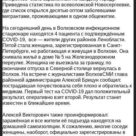
Приведена статистика по всеволожской Новосергеевке,
где список открылся десятью оптом заболевшими
мигрантами, проживающими в одном общежитии.
На сегодняшний день в Волховском инфекционном
стационаре находятся 4 пациента с подтверждённым
COVID-19, все — жители других районов Ленобласти.
Пятой стала женщина, зарегистрированная в Санкт-
Петербурге, но работающая и живущая в Волхове. Она
снимала жильё в доме № 5 на Железнодорожном
переулке. Женщина не выезжала за границу, по
окончании отпуска в Северной столице вернулась в
Волхов. На встрече с журналистами ВолховСМИ глава
районной администрации Алексей Брицун сообщил:
пострадавшая почувствовала себя плохо и обратилась к
медикам. Первый тест на COVID-19 дал положительный
результат, оперативно взят второй. Результат станет
известен в ближайшее время.
Алексей Викторович также проинформировал:
заражённая и все жители её подъезда находятся на
домашней самоизоляции. К сожалению, многие соседи
женщины, наоборот, официально зарегистрированы в