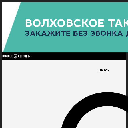
Найти:
ГЛАВНАЯ
ПОЛИТИКА
ПРОИСШЕСТВИЯ
ПРОКУРАТУРА
СПОРТ
КУЛЬТУ
ПОЛИТИКА
ПРОИСШЕСТВИЯ
ПРОКУРАТУРА
СПОРТ
КУЛЬТУРА
ПОСЕЛЕНИЯ
TikTok