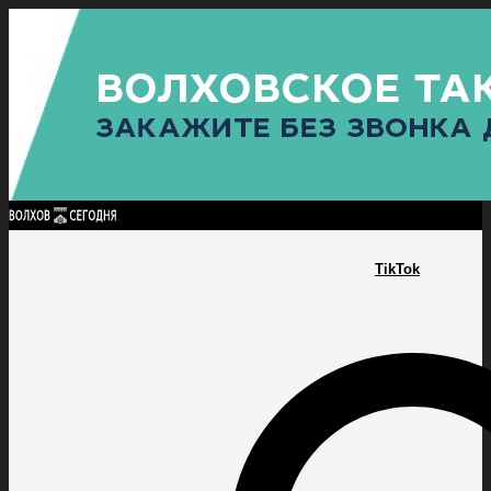
Найти:
ГЛАВНАЯ
ПОЛИТИКА
ПРОИСШЕСТВИЯ
ПРОКУРАТУРА
СПОРТ
КУЛЬТУ
ПОЛИТИКА
ПРОИСШЕСТВИЯ
ПРОКУРАТУРА
СПОРТ
КУЛЬТУРА
ПОСЕЛЕНИЯ
TikTok