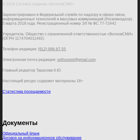
© 2018 Сетевое издание «ВолховСМИ»
Зарегистрировано в Федеральной службе по надзору в сфере связи,
информационных технологий и массовых коммуникаций (Роскомнадзор)
5 марта 2018 года. Регистрационный номер ЭЛ № ФС 77-72442
Учредитель: Общество с ограниченной ответственностью «ВолховСМИ»
(ОГРН 1174704011492)
Телефон редакции:
(812) 996-87-55
Электронная почта редакции:
volhovsmi@gmail.com
Главный редактор Тарасова К.Ю.
Настоящий ресурс содержит материалы 18+
Статистика посещаемости
Документы
Официальный бланк
Договор на информационное обслуживание