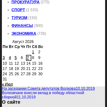
ПРОКУРАТУРА
(275)
СПОРТ
(1 533)
ТУРИЗМ
(150)
ФИНАНСЫ
(300)
ЭКОНОМИКА
(726)
Август 2026
Пн
Вт
Ср
Чт
Пт
Сб
Вс
1
2
3
4
5
6
7
8
9
10
11
12
13
14
15
16
17
18
19
20
21
22
23
24
25
26
27
28
29
30
31
« Июл
На заседании Совета депутатов Волхова
10.10.2019
Волховчане внесли вклад в победу областной
сборной
11.10.2019
О сайте