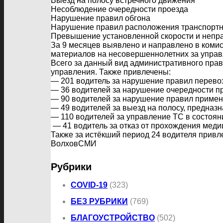
Выезд на полосу встречного движения
Несоблюдение очередности проезда
Нарушение правил обгона
Нарушение правил расположения транспортно
Превышение установленной скорости и непр
За 9 месяцев выявлено и направлено в коми
материалов на несовершеннолетних за управ
Всего за данный вид административного пра
управления. Также привлечены:
— 201 водитель за нарушение правил перевоз
— 36 водителей за нарушение очередности п
— 90 водителей за нарушение правил примен
— 49 водителей за выезд на полосу, предназ
— 110 водителей за управление ТС в состоян
— 41 водитель за отказ от прохождения меди
Также за истёкший период 24 водителя привле
ВолховСМИ
Рубрики
COVID-19
(323)
БЕЗ РУБРИКИ
(769)
БЛАГОУСТРОЙСТВО
(502)