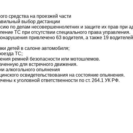
го средства на проезжей части
авильный выбор дистанции
ссию по делам несовершеннолетних и защите их прав при а
ление ТС при отсутствии специального права управления.
вонарушения привлечено 63 водителя, а также 19 водителе
ки детей в салоне автомобиля;
роезда ТС;
ения ремней безопасности или мотошлемов.
наченную для встречного движения.
ии алкогольного опьянения
цинского освидетельствования на состояние опьянения.
чены к уголовной ответственности по ст. 264.1 УК РФ.