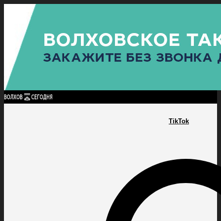
Найти:
ГЛАВНАЯ
ПОЛИТИКА
ПРОИСШЕСТВИЯ
ПРОКУРАТУРА
СПОРТ
КУЛЬТУ
ПОЛИТИКА
ПРОИСШЕСТВИЯ
ПРОКУРАТУРА
СПОРТ
КУЛЬТУРА
ПОСЕЛЕНИЯ
TikTok