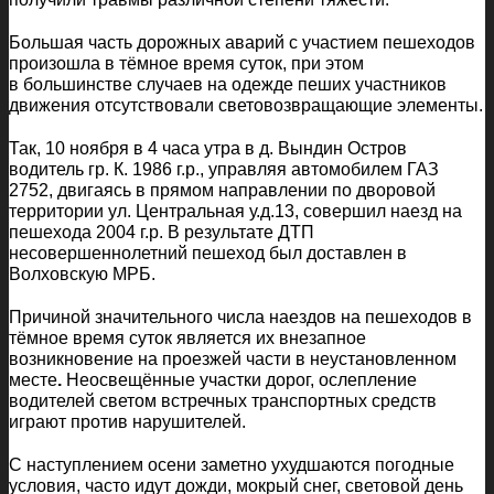
Большая часть дорожных аварий с участием пешеходов
произошла в тёмное время суток, при этом
в большинстве случаев на одежде пеших участников
движения отсутствовали световозвращающие элементы.
Так, 10 ноября в 4 часа утра в д. Вындин Остров
водитель гр. К. 1986 г.р., управляя автомобилем ГАЗ
2752, двигаясь в прямом направлении по дворовой
территории ул. Центральная у.д.13, совершил наезд на
пешехода 2004 г.р. В результате ДТП
несовершеннолетний пешеход был доставлен в
Волховскую МРБ.
Причиной значительного числа наездов на пешеходов в
тёмное время суток является их внезапное
возникновение на проезжей части в неустановленном
месте
.
Неосвещённые участки дорог, ослепление
водителей светом встречных транспортных средств
играют против нарушителей.
С наступлением осени заметно ухудшаются погодные
условия, часто идут дожди, мокрый снег, световой день