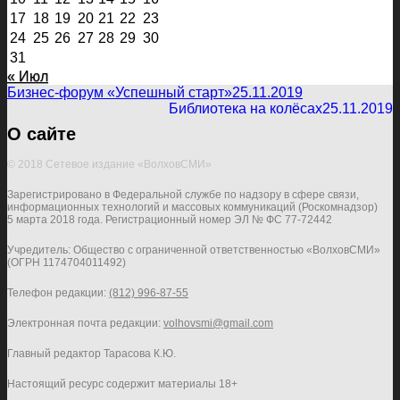
17
18
19
20
21
22
23
24
25
26
27
28
29
30
31
« Июл
Бизнес-форум «Успешный старт»
25.11.2019
Библиотека на колёсах
25.11.2019
О сайте
© 2018 Сетевое издание «ВолховСМИ»
Зарегистрировано в Федеральной службе по надзору в сфере связи,
информационных технологий и массовых коммуникаций (Роскомнадзор)
5 марта 2018 года. Регистрационный номер ЭЛ № ФС 77-72442
Учредитель: Общество с ограниченной ответственностью «ВолховСМИ»
(ОГРН 1174704011492)
Телефон редакции:
(812) 996-87-55
Электронная почта редакции:
volhovsmi@gmail.com
Главный редактор Тарасова К.Ю.
Настоящий ресурс содержит материалы 18+