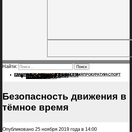
Найти:
ГЛАВНАЯ
ПОЛИТИКА
ПРОИСШЕСТВИЯ
ГЛАВНАЯ
ПРОКУРАТУРА
СПОРТ
КУЛЬТУРА
ПОЛИТИКА
ПОСЕЛЕНИЯ
ПРОИСШЕСТВИЯ
ПРОКУРАТУРА
СПОРТ
КУЛЬТУРА
ПОСЕЛЕНИЯ
Безопасность движения в
тёмное время
Опубликовано 25 ноября 2019 года в 14:00