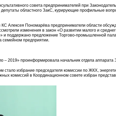
сультативного совета предпринимателей при Законодатель
е депутаты областного ЗакС, курирующие профильные вопр
я КС Алексея Пономарёва предприниматели области обсуж
ссмотрели изменения в закон «О развитии малого и средне
е» и поддержано предложение Торгово-промышленной палат
на семейном предприятии.
ло – 2019» проинформировала начальник отдела аппарата 
м стало избрание председателя комиссии по ЖКХ, энергети
жных комиссий в Координационном совете избран представ