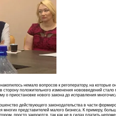
накопилось немало вопросов к регоператору, на которые о
 сторону положительного изменения нововведений стало 
му о приостановке нового закона до исправления многочи
ершенство действующего законодательства в части форми
ия многих представителей малого бизнеса. К примеру, боль
ром, просто закроются, так как не в силах платить непоме