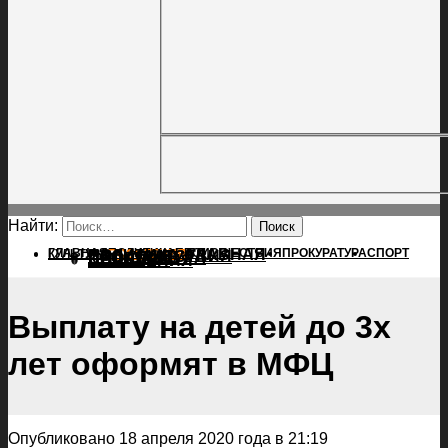
Найти:
ГЛАВНАЯ
ПОЛИТИКА
ПРОИСШЕСТВИЯ
ГЛАВНАЯ
ПРОКУРАТУРА
СПОРТ
КУЛЬТУРА
ПОЛИТИКА
ПОСЕЛЕНИЯ
ПРОИСШЕСТВИЯ
ПРОКУРАТУРА
СПОРТ
КУЛЬТУРА
ПОСЕЛЕНИЯ
Выплату на детей до 3х
лет оформят в МФЦ
Опубликовано 18 апреля 2020 года в 21:19