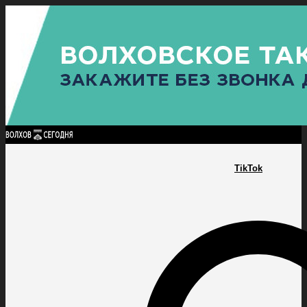
Найти:
ГЛАВНАЯ
ПОЛИТИКА
ПРОИСШЕСТВИЯ
ПРОКУРАТУРА
СПОРТ
КУЛЬТУ
ПОЛИТИКА
ПРОИСШЕСТВИЯ
ПРОКУРАТУРА
СПОРТ
КУЛЬТУРА
ПОСЕЛЕНИЯ
TikTok