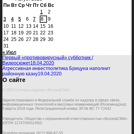
Пн
Вт
Ср
Чт
Пт
Сб
Вс
1
2
3
4
5
6
7
8
9
10
11
12
13
14
15
16
17
18
19
20
21
22
23
24
25
26
27
28
29
30
31
« Июл
Первый «противовирусный» субботник /
Видеосюжет
18.04.2020
Агрессивная инвестполитика Брицуна наполнит
районную казну
19.04.2020
О сайте
© 2018 Сетевое издание «ВолховСМИ»
Зарегистрировано в Федеральной службе по надзору в сфере связи,
информационных технологий и массовых коммуникаций (Роскомнадзор)
5 марта 2018 года. Регистрационный номер ЭЛ № ФС 77-72442
Учредитель: Общество с ограниченной ответственностью «ВолховСМИ»
(ОГРН 1174704011492)
Телефон редакции:
(812) 996-87-55