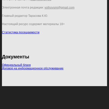
Электронная почта редакции:
volhovsmi@gmail.com
Главный редактор Тарасова К.Ю.
Настоящий ресурс содержит материалы 18+
Статистика посещаемости
Документы
Официальный бланк
Договор на информационное обслуживание