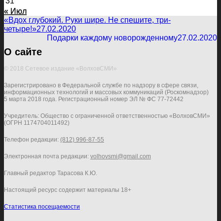
31
« Июл
«Вдох глубокий. Руки шире. Не спешите, три-
четыре!»
27.02.2020
Подарки каждому новорожденному
27.02.2020
О сайте
© 2018 Сетевое издание «ВолховСМИ»
Зарегистрировано в Федеральной службе по надзору в сфере связи,
информационных технологий и массовых коммуникаций (Роскомнадзор)
5 марта 2018 года. Регистрационный номер ЭЛ № ФС 77-72442
Учредитель: Общество с ограниченной ответственностью «ВолховСМИ»
(ОГРН 1174704011492)
Телефон редакции:
(812) 996-87-55
Электронная почта редакции:
volhovsmi@gmail.com
Главный редактор Тарасова К.Ю.
Настоящий ресурс содержит материалы 18+
Статистика посещаемости