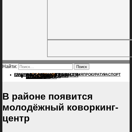
Найти:
ГЛАВНАЯ
ПОЛИТИКА
ПРОИСШЕСТВИЯ
ГЛАВНАЯ
ПРОКУРАТУРА
СПОРТ
КУЛЬТУРА
ПОЛИТИКА
ПОСЕЛЕНИЯ
ПРОИСШЕСТВИЯ
ПРОКУРАТУРА
СПОРТ
КУЛЬТУРА
ПОСЕЛЕНИЯ
В районе появится
молодёжный коворкинг-
центр