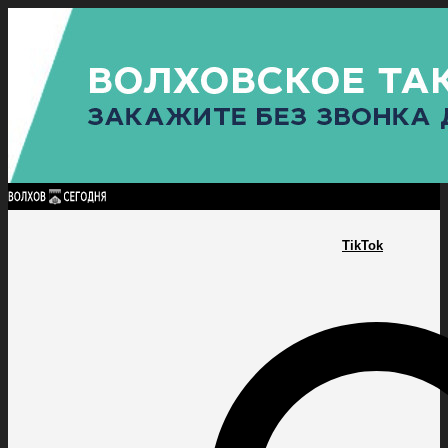
Найти:
ГЛАВНАЯ
ПОЛИТИКА
ПРОИСШЕСТВИЯ
ПРОКУРАТУРА
СПОРТ
КУЛЬТУ
ПОЛИТИКА
ПРОИСШЕСТВИЯ
ПРОКУРАТУРА
СПОРТ
КУЛЬТУРА
ПОСЕЛЕНИЯ
TikTok