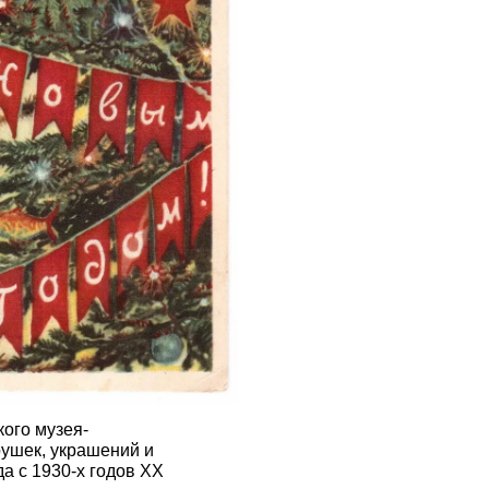
ого музея-
рушек, украшений и
а с 1930-х годов ХХ