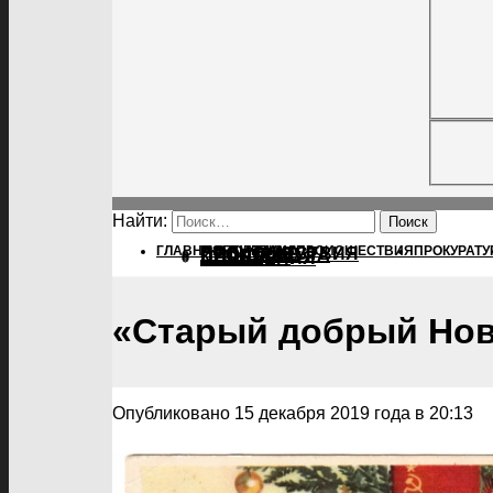
Найти:
ГЛАВНАЯ
ПОЛИТИКА
ПОЛИТИКА
ПРОИСШЕСТВИЯ
ПРОКУРАТУ
ПРОИСШЕСТВИЯ
ПРОКУРАТУРА
СПОРТ
КУЛЬТУРА
ПОСЕЛЕНИЯ
«Старый добрый Нов
Опубликовано 15 декабря 2019 года в 20:13