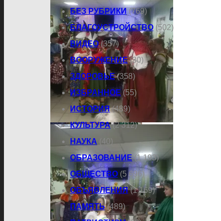
БЕЗ РУБРИКИ
(769)
БЛАГОУСТРОЙСТВО
(502)
ВИДЕО
(357)
ВООРУЖЕНИЕ
(30)
ЗДОРОВЬЕ
(358)
ИЗБРАННОЕ
(55)
ИСТОРИЯ
(489)
КУЛЬТУРА
(2 312)
НАУКА
(40)
ОБРАЗОВАНИЕ
(1 193)
ОБЩЕСТВО
(5 696)
ОБЪЯВЛЕНИЯ
(1 169)
ПАМЯТЬ
(489)