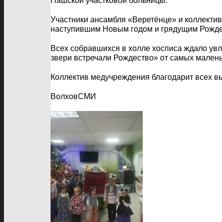
Пашской участковой больницы.
Участники ансамбля «Веретёнце» и коллектив
наступившим Новым годом и грядущим Рождес
Всех собравшихся в холле хосписа ждало увл
звери встречали Рождество» от самых малень
Коллектив медучреждения благодарит всех в
ВолховСМИ