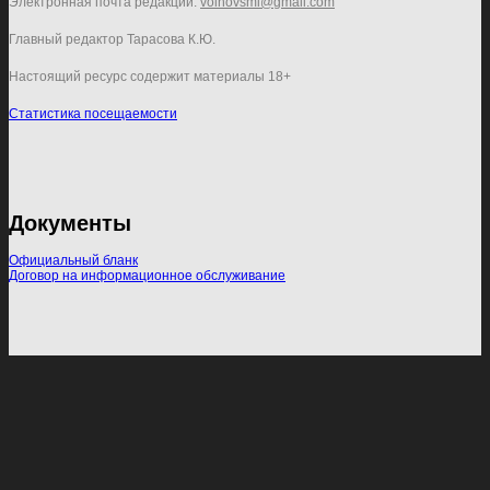
Электронная почта редакции:
volhovsmi@gmail.com
Главный редактор Тарасова К.Ю.
Настоящий ресурс содержит материалы 18+
Статистика посещаемости
Документы
Официальный бланк
Договор на информационное обслуживание