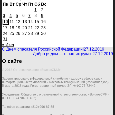
Пн
Вт
Ср
Чт
Пт
Сб
Вс
1
2
3
4
5
6
7
8
9
10
11
12
13
14
15
16
17
18
19
20
21
22
23
24
25
26
27
28
29
30
31
« Июл
С Днём спасателя Российской Федерации!
27.12.2019
Добро рядом — в наших руках!
27.12.2019
О сайте
© 2018 Сетевое издание «ВолховСМИ»
Зарегистрировано в Федеральной службе по надзору в сфере связи,
информационных технологий и массовых коммуникаций (Роскомнадзор)
5 марта 2018 года. Регистрационный номер ЭЛ № ФС 77-72442
Учредитель: Общество с ограниченной ответственностью «ВолховСМИ»
(ОГРН 1174704011492)
Телефон редакции:
(812) 996-87-55