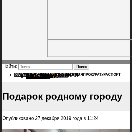
Найти:
ГЛАВНАЯ
ПОЛИТИКА
ПРОИСШЕСТВИЯ
ГЛАВНАЯ
ПРОКУРАТУРА
СПОРТ
КУЛЬТУРА
ПОЛИТИКА
ПОСЕЛЕНИЯ
ПРОИСШЕСТВИЯ
ПРОКУРАТУРА
СПОРТ
КУЛЬТУРА
ПОСЕЛЕНИЯ
Подарок родному городу
Опубликовано 27 декабря 2019 года в 11:24