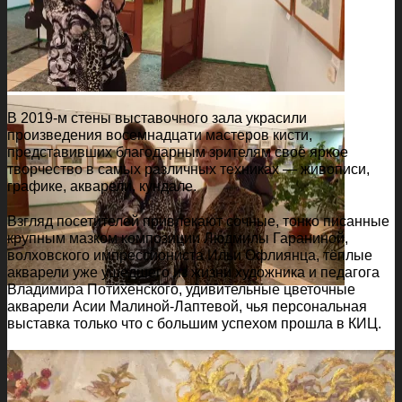
В 2019-м стены выставочного зала украсили
произведения восемнадцати мастеров кисти,
представивших благодарным зрителям своё яркое
творчество в самых различных техниках — живописи,
графике, акварели, кундале.
Взгляд посетителей привлекают сочные, тонко писанные
крупным мазком композиции Людмилы Гараниной,
волховского импрессиониста Ильи Офлиянца, тёплые
акварели уже ушедшего из жизни художника и педагога
Владимира Потихенского, удивительные цветочные
акварели Асии Малиной-Лаптевой, чья персональная
выставка только что с большим успехом прошла в КИЦ.