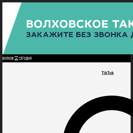
Найти:
ГЛАВНАЯ
ПОЛИТИКА
ПРОИСШЕСТВИЯ
ПРОКУРАТУРА
СПОРТ
КУЛЬТУ
ПОЛИТИКА
ПРОИСШЕСТВИЯ
ПРОКУРАТУРА
СПОРТ
КУЛЬТУРА
ПОСЕЛЕНИЯ
TikTok