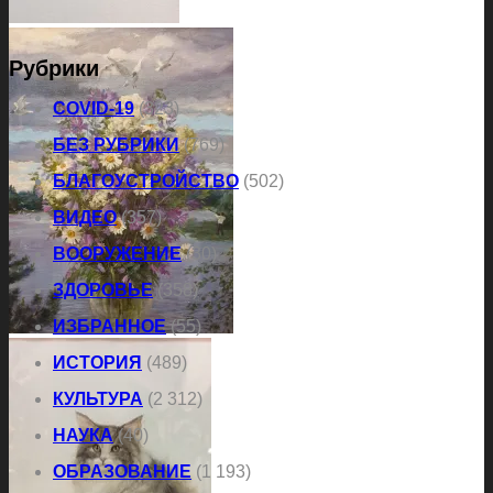
Рубрики
COVID-19
(323)
БЕЗ РУБРИКИ
(769)
БЛАГОУСТРОЙСТВО
(502)
ВИДЕО
(357)
ВООРУЖЕНИЕ
(30)
ЗДОРОВЬЕ
(358)
ИЗБРАННОЕ
(55)
ИСТОРИЯ
(489)
КУЛЬТУРА
(2 312)
НАУКА
(40)
ОБРАЗОВАНИЕ
(1 193)