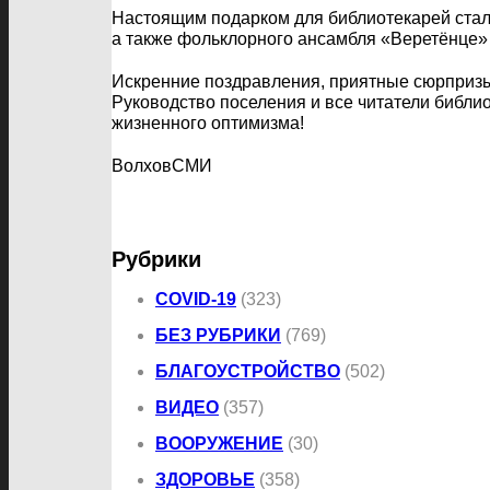
Настоящим подарком для библиотекарей стал
а также фольклорного ансамбля «Веретёнце» 
Искренние поздравления, приятные сюрпризы
Руководство поселения и все читатели библи
жизненного оптимизма!
ВолховСМИ
Рубрики
COVID-19
(323)
БЕЗ РУБРИКИ
(769)
БЛАГОУСТРОЙСТВО
(502)
ВИДЕО
(357)
ВООРУЖЕНИЕ
(30)
ЗДОРОВЬЕ
(358)