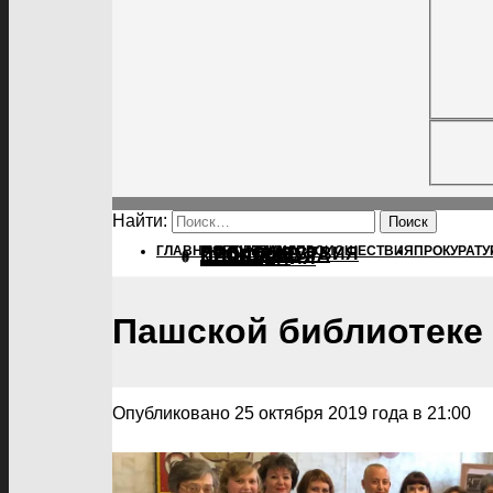
Найти:
ГЛАВНАЯ
ПОЛИТИКА
ПОЛИТИКА
ПРОИСШЕСТВИЯ
ПРОКУРАТУ
ПРОИСШЕСТВИЯ
ПРОКУРАТУРА
СПОРТ
КУЛЬТУРА
ПОСЕЛЕНИЯ
Пашской библиотеке 
Опубликовано 25 октября 2019 года в 21:00