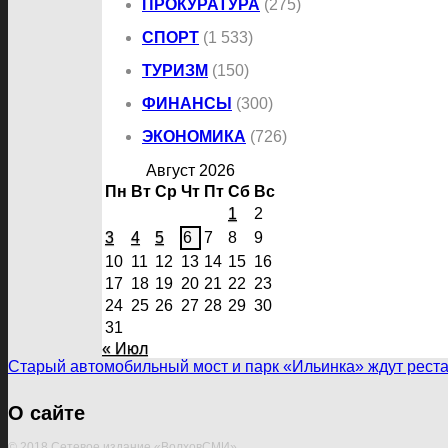
ПРОКУРАТУРА
(275)
СПОРТ
(1 533)
ТУРИЗМ
(150)
ФИНАНСЫ
(300)
ЭКОНОМИКА
(726)
Август 2026
Пн
Вт
Ср
Чт
Пт
Сб
Вс
1
2
3
4
5
6
7
8
9
10
11
12
13
14
15
16
17
18
19
20
21
22
23
24
25
26
27
28
29
30
31
« Июл
Старый автомобильный мост и парк «Ильинка» ждут рест
О сайте
© 2018 Сетевое издание «ВолховСМИ»