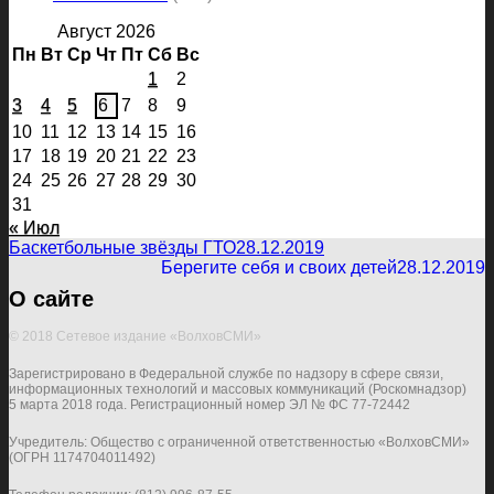
Август 2026
Пн
Вт
Ср
Чт
Пт
Сб
Вс
1
2
3
4
5
6
7
8
9
10
11
12
13
14
15
16
17
18
19
20
21
22
23
24
25
26
27
28
29
30
31
« Июл
Баскетбольные звёзды ГТО
28.12.2019
Берегите себя и своих детей
28.12.2019
О сайте
© 2018 Сетевое издание «ВолховСМИ»
Зарегистрировано в Федеральной службе по надзору в сфере связи,
информационных технологий и массовых коммуникаций (Роскомнадзор)
5 марта 2018 года. Регистрационный номер ЭЛ № ФС 77-72442
Учредитель: Общество с ограниченной ответственностью «ВолховСМИ»
(ОГРН 1174704011492)