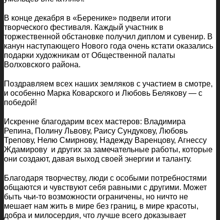
В конце декабря в «Беренике» подвели итоги
творческого фестиваля. Каждый участник в
торжественной обстановке получил диплом и сувенир. В
канун наступающего Нового года очень кстати оказались
подарки художникам от Общественной палаты
Волховского района.
Поздравляем всех наших земляков с участием в смотре,
и особенно Марка Коварского и Любовь Белякову — с
победой!
Искренне благодарим всех мастеров: Владимира
Репина, Полину Львову, Раису Сундукову, Любовь
Трепову, Нелю Смирнову, Надежду Варенцову, Агнессу
Ждамирову и других за замечательные работы, которые
они создают, давая выход своей энергии и таланту.
Благодаря творчеству, люди с особыми потребностями
общаются и чувствуют себя равными с другими. Может
быть чьи-то возможности ограничены, но ничто не
мешает нам жить в мире без границ, в мире красоты,
добра и милосердия, что лучше всего доказывает