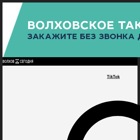
Найти:
ГЛАВНАЯ
ПОЛИТИКА
ПРОИСШЕСТВИЯ
ПРОКУРАТУРА
СПОРТ
КУЛЬТУ
ПОЛИТИКА
ПРОИСШЕСТВИЯ
ПРОКУРАТУРА
СПОРТ
КУЛЬТУРА
ПОСЕЛЕНИЯ
TikTok