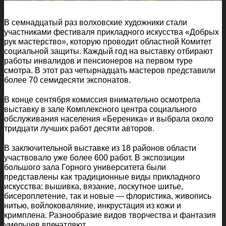
В семнадцатый раз волховские художники стали
участниками фестиваля прикладного искусства «Добрых
рук мастерство», которую проводит областной Комитет
социальной защиты. Каждый год на выставку отбирают
работы инвалидов и пенсионеров на первом туре
смотра. В этот раз четырнадцать мастеров представили
более 70 семидесяти экспонатов.
В конце сентября комиссия внимательно осмотрела
выставку в зале Комплексного центра социального
обслуживания населения «Береника» и выбрала около
тридцати лучших работ десяти авторов.
В заключительной выставке из 18 районов области
участвовало уже более 600 работ. В экспозиции
большого зала Горного университета были
представлены как традиционные виды прикладного
искусства: вышивка, вязание, лоскутное шитье,
бисероплетение, так и новые — флористика, живопись
нитью, войлоковаляние, инкрустация из кожи и
кримплена. Разнообразие видов творчества и фантазия
умельцев впечатляют.