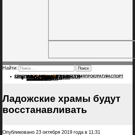
Найти:
ГЛАВНАЯ
ПОЛИТИКА
ПРОИСШЕСТВИЯ
ГЛАВНАЯ
ПРОКУРАТУРА
СПОРТ
КУЛЬТУРА
ПОЛИТИКА
ПОСЕЛЕНИЯ
ПРОИСШЕСТВИЯ
ПРОКУРАТУРА
СПОРТ
КУЛЬТУРА
ПОСЕЛЕНИЯ
Ладожские храмы будут
восстанавливать
Опубликовано 23 октября 2019 года в 11:31