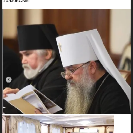
ВолховСМИ