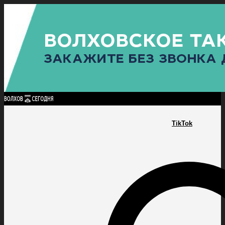
Найти:
ГЛАВНАЯ
ПОЛИТИКА
ПРОИСШЕСТВИЯ
ПРОКУРАТУРА
СПОРТ
КУЛЬТУ
ПОЛИТИКА
ПРОИСШЕСТВИЯ
ПРОКУРАТУРА
СПОРТ
КУЛЬТУРА
ПОСЕЛЕНИЯ
TikTok