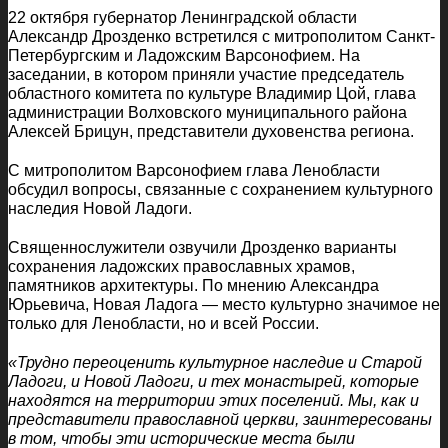
22 октября губернатор Ленинградской области
Александр Дрозденко встретился с митрополитом Санкт-
Петербургским и Ладожским Варсонофием. На
заседании, в котором приняли участие председатель
областного комитета по культуре Владимир Цой, глава
администрации Волховского муниципального района
Алексей Брицун, представители духовенства региона.
С митрополитом Варсонофием глава Ленобласти
обсудил вопросы, связанные с сохранением культурного
наследия Новой Ладоги.
Священнослужители озвучили Дрозденко варианты
сохранения ладожских православных храмов,
памятников архитектуры. По мнению Александра
Юрьевича, Новая Ладога — место культурно значимое не
только для Ленобласти, но и всей России.
«Трудно переоценить культурное наследие и Старой
Ладоги, и Новой Ладоги, и тех монастырей, которые
находятся на территории этих поселений. Мы, как и
представители православной церкви, заинтересованы
в том, чтобы эти исторические места были