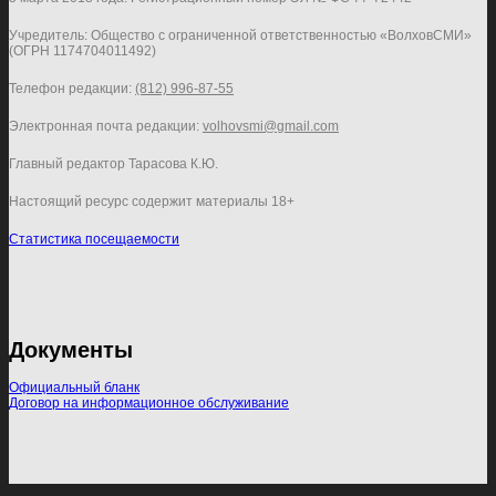
Учредитель: Общество с ограниченной ответственностью «ВолховСМИ»
(ОГРН 1174704011492)
Телефон редакции:
(812) 996-87-55
Электронная почта редакции:
volhovsmi@gmail.com
Главный редактор Тарасова К.Ю.
Настоящий ресурс содержит материалы 18+
Статистика посещаемости
Документы
Официальный бланк
Договор на информационное обслуживание