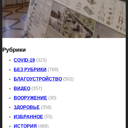
Рубрики
COVID-19
(323)
БЕЗ РУБРИКИ
(769)
БЛАГОУСТРОЙСТВО
(502)
ВИДЕО
(357)
ВООРУЖЕНИЕ
(30)
ЗДОРОВЬЕ
(358)
ИЗБРАННОЕ
(55)
ИСТОРИЯ
(489)