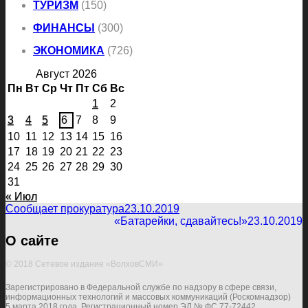
ТУРИЗМ
(150)
ФИНАНСЫ
(300)
ЭКОНОМИКА
(726)
Август 2026
Пн
Вт
Ср
Чт
Пт
Сб
Вс
1
2
3
4
5
6
7
8
9
10
11
12
13
14
15
16
17
18
19
20
21
22
23
24
25
26
27
28
29
30
31
« Июл
Сообщает прокуратура
23.10.2019
«Батарейки, сдавайтесь!»
23.10.2019
О сайте
© 2018 Сетевое издание «ВолховСМИ»
Зарегистрировано в Федеральной службе по надзору в сфере связи,
информационных технологий и массовых коммуникаций (Роскомнадзор)
5 марта 2018 года. Регистрационный номер ЭЛ № ФС 77-72442