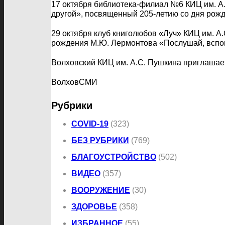
17 октября библиотека-филиал №6 КИЦ им. А.С
другой», посвященный 205-летию со дня рожд
29 октября клуб книголюбов «Луч» КИЦ им. А
рождения М.Ю. Лермонтова «Послушай, вспом
Волховский КИЦ им. А.С. Пушкина приглашает
ВолховСМИ
Рубрики
COVID-19
(323)
БЕЗ РУБРИКИ
(769)
БЛАГОУСТРОЙСТВО
(502)
ВИДЕО
(357)
ВООРУЖЕНИЕ
(30)
ЗДОРОВЬЕ
(358)
ИЗБРАННОЕ
(55)