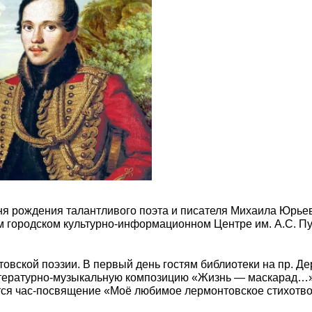
 дня рождения талантливого поэта и писателя Михаила Юрь
ом городском культурно-информационном Центре им. А.С. 
товской поэзии. В первый день гостям библиотеки на пр. Д
итературно-музыкальную композицию «Жизнь — маскарад…».
ится час-посвящение «Моё любимое лермонтовское стихотв