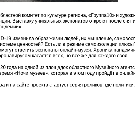
бластной комитет по культуре региона, «Группа10» и худо
ции. Выставку уникальных экспонатов откроют после снятия
пандемии».
D-19 изменила образ жизни людей, их мышление, самовосп
 системе ценностей? Есть ли в режиме самоизоляции плюсы
могут ответить экспонаты онлайн-музея. Хроника пандемии
оронавирусом касается всех, но всё же для каждого своя.
020 года на одной из площадок областного Музейного агент
 время «Ночи музеев», которая в этом году пройдёт в онлай
а и на сайте проекта стартует серия роликов, где политики