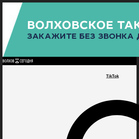
Найти:
ГЛАВНАЯ
ПОЛИТИКА
ПРОИСШЕСТВИЯ
ПРОКУРАТУРА
СПОРТ
КУЛЬТУ
ПОЛИТИКА
ПРОИСШЕСТВИЯ
ПРОКУРАТУРА
СПОРТ
КУЛЬТУРА
ПОСЕЛЕНИЯ
TikTok