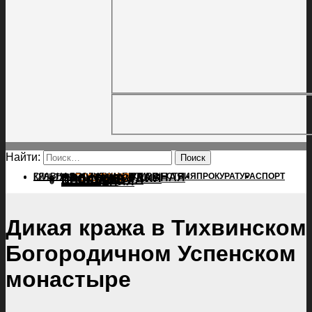
Найти:
ГЛАВНАЯ
ПОЛИТИКА
ПРОИСШЕСТВИЯ
ГЛАВНАЯ
ПРОКУРАТУРА
СПОРТ
КУЛЬТУРА
ПОЛИТИКА
ПОСЕЛЕНИЯ
ПРОИСШЕСТВИЯ
ПРОКУРАТУРА
СПОРТ
КУЛЬТУРА
ПОСЕЛЕНИЯ
Дикая кража в Тихвинском
Богородичном Успенском
монастыре