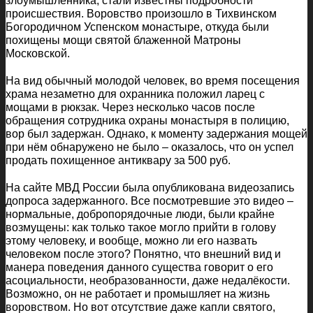
злоумышленника, стали известны подробности
происшествия. Воровство произошло в Тихвинском
Богородичном Успенском монастыре, откуда были
похищены мощи святой блаженной Матроны
Московской.
На вид обычный молодой человек, во время посещения
храма незаметно для охранника положил ларец с
мощами в рюкзак. Через несколько часов после
обращения сотрудника охраны монастыря в полицию,
вор был задержан. Однако, к моменту задержания мощей
при нём обнаружено не было – оказалось, что он успел
продать похищенное антиквару за 500 руб.
На сайте МВД России была опубликована видеозапись
допроса задержанного. Все посмотревшие это видео –
нормальные, добропорядочные люди, были крайне
возмущены: как только такое могло прийти в голову
этому человеку, и вообще, можно ли его назвать
человеком после этого? Понятно, что внешний вид и
манера поведения данного существа говорит о его
асоциальности, необразованности, даже недалёкости.
Возможно, он не работает и промышляет на жизнь
воровством. Но вот отсутствие даже капли святого,