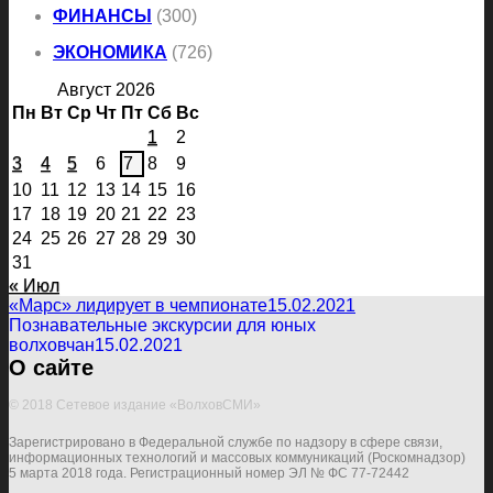
ФИНАНСЫ
(300)
ЭКОНОМИКА
(726)
Август 2026
Пн
Вт
Ср
Чт
Пт
Сб
Вс
1
2
3
4
5
6
7
8
9
10
11
12
13
14
15
16
17
18
19
20
21
22
23
24
25
26
27
28
29
30
31
« Июл
«Марс» лидирует в чемпионате
15.02.2021
Познавательные экскурсии для юных
волховчан
15.02.2021
О сайте
© 2018 Сетевое издание «ВолховСМИ»
Зарегистрировано в Федеральной службе по надзору в сфере связи,
информационных технологий и массовых коммуникаций (Роскомнадзор)
5 марта 2018 года. Регистрационный номер ЭЛ № ФС 77-72442