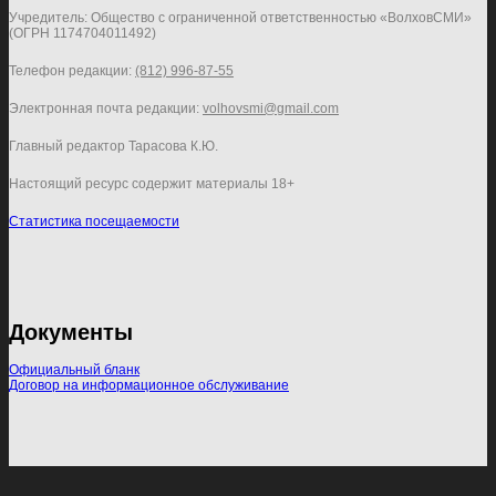
Учредитель: Общество с ограниченной ответственностью «ВолховСМИ»
(ОГРН 1174704011492)
Телефон редакции:
(812) 996-87-55
Электронная почта редакции:
volhovsmi@gmail.com
Главный редактор Тарасова К.Ю.
Настоящий ресурс содержит материалы 18+
Статистика посещаемости
Документы
Официальный бланк
Договор на информационное обслуживание