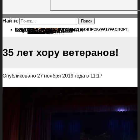
Найти:
ГЛАВНАЯ
ПОЛИТИКА
ПРОИСШЕСТВИЯ
ГЛАВНАЯ
ПРОКУРАТУРА
СПОРТ
КУЛЬТУРА
ПОЛИТИКА
ПОСЕЛЕНИЯ
ПРОИСШЕСТВИЯ
ПРОКУРАТУРА
СПОРТ
КУЛЬТУРА
ПОСЕЛЕНИЯ
35 лет хору ветеранов!
Опубликовано 27 ноября 2019 года в 11:17