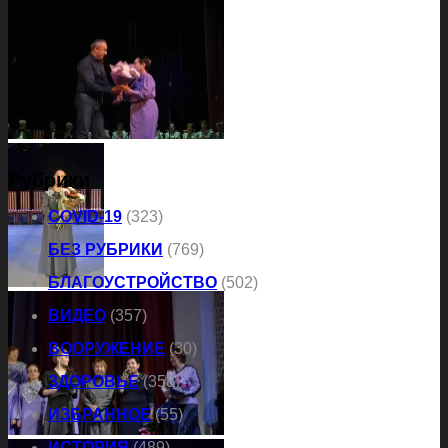
Рубрики
COVID-19
(323)
БЕЗ РУБРИКИ
(769)
БЛАГОУСТРОЙСТВО
(502)
ВИДЕО
(357)
ВООРУЖЕНИЕ
(30)
ЗДОРОВЬЕ
(358)
ИЗБРАННОЕ
(55)
ИСТОРИЯ
(489)