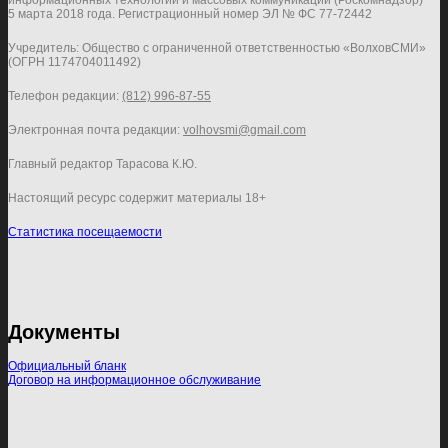
информационных технологий и массовых коммуникаций (Роскомнадзор)
5 марта 2018 года. Регистрационный номер ЭЛ № ФС 77-72442
Учредитель: Общество с ограниченной ответственностью «ВолховСМИ»
(ОГРН 1174704011492)
Телефон редакции:
(812) 996-87-55
Электронная почта редакции:
volhovsmi@gmail.com
Главный редактор Тарасова К.Ю.
Настоящий ресурс содержит материалы 18+
Статистика посещаемости
Документы
Официальный бланк
Договор на информационное обслуживание