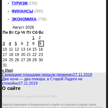
ТУРИЗМ
(150)
ФИНАНСЫ
(300)
ЭКОНОМИКА
(726)
Август 2026
Пн
Вт
Ср
Чт
Пт
Сб
Вс
1
2
3
4
5
6
7
8
9
10
11
12
13
14
15
16
17
18
19
20
21
22
23
24
25
26
27
28
29
30
31
« Июл
Свирицкие площадки прошли проверку
27.11.2019
Две ночи — два пожара, в Старой Ладоге не
спокойно
27.11.2019
О сайте
© 2018 Сетевое издание «ВолховСМИ»
Зарегистрировано в Федеральной службе по надзору в сфере связи,