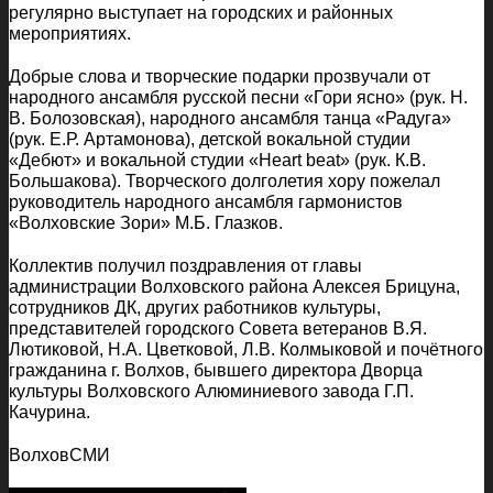
регулярно выступает на городских и районных
мероприятиях.
Добрые слова и творческие подарки прозвучали от
народного ансамбля русской песни «Гори ясно» (рук. Н.
В. Болозовская), народного ансамбля танца «Радуга»
(рук. Е.Р. Артамонова), детской вокальной студии
«Дебют» и вокальной студии «Heart beat» (рук. К.В.
Большакова). Творческого долголетия хору пожелал
руководитель народного ансамбля гармонистов
«Волховские Зори» М.Б. Глазков.
Коллектив получил поздравления от главы
администрации Волховского района Алексея Брицуна,
сотрудников ДК, других работников культуры,
представителей городского Совета ветеранов В.Я.
Лютиковой, Н.А. Цветковой, Л.В. Колмыковой и почётного
гражданина г. Волхов, бывшего директора Дворца
культуры Волховского Алюминиевого завода Г.П.
Качурина.
ВолховСМИ