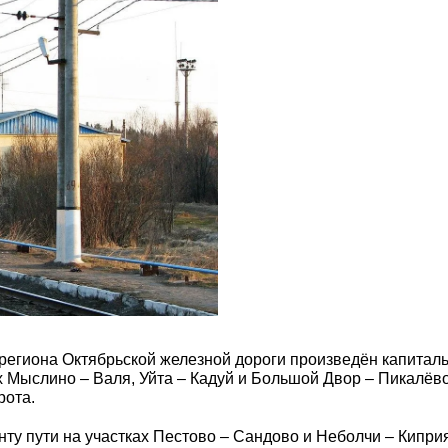
 региона Октябрьской железной дороги произведён капитал
 Мыслино – Валя, Уйта – Кадуй и Большой Двор – Пикалёво
рота.
у пути на участках Пестово – Сандово и Неболчи – Киприя