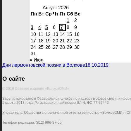
Август 2026
Пн
Вт
Ср
Чт
Пт
Сб
Вс
1
2
3
4
5
6
7
8
9
10
11
12
13
14
15
16
17
18
19
20
21
22
23
24
25
26
27
28
29
30
31
« Июл
Дни лермонтовской поэзии в Волхове
18.10.2019
О сайте
© 2018 Сетевое издание «ВолховСМИ»
Зарегистрировано в Федеральной службе по надзору в сфере связи, инфор
5 марта 2018 года. Регистрационный номер ЭЛ № ФС 77-72442
Учредитель: Общество с ограниченной ответственностью «ВолховСМИ» (О
Телефон редакции:
(812) 996-87-55