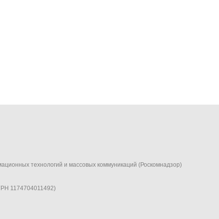
мационных технологий и массовых коммуникаций (Роскомнадзор)
ГРН 1174704011492)