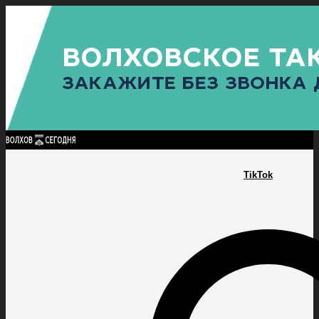
Найти:
ГЛАВНАЯ
ПОЛИТИКА
ПРОИСШЕСТВИЯ
ПРОКУРАТУРА
СПОРТ
КУЛЬТУ
ПОЛИТИКА
ПРОИСШЕСТВИЯ
ПРОКУРАТУРА
СПОРТ
КУЛЬТУРА
ПОСЕЛЕНИЯ
TikTok