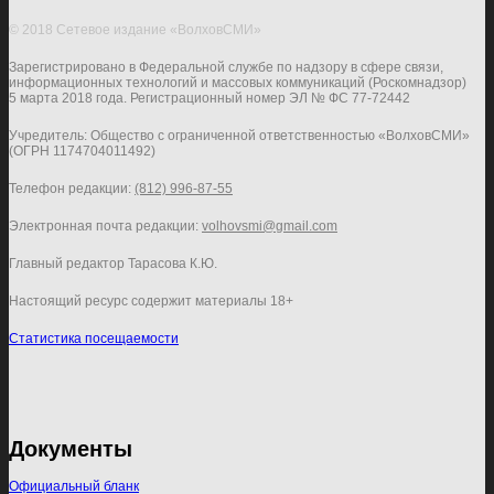
© 2018 Сетевое издание «ВолховСМИ»
Зарегистрировано в Федеральной службе по надзору в сфере связи,
информационных технологий и массовых коммуникаций (Роскомнадзор)
5 марта 2018 года. Регистрационный номер ЭЛ № ФС 77-72442
Учредитель: Общество с ограниченной ответственностью «ВолховСМИ»
(ОГРН 1174704011492)
Телефон редакции:
(812) 996-87-55
Электронная почта редакции:
volhovsmi@gmail.com
Главный редактор Тарасова К.Ю.
Настоящий ресурс содержит материалы 18+
Статистика посещаемости
Документы
Официальный бланк