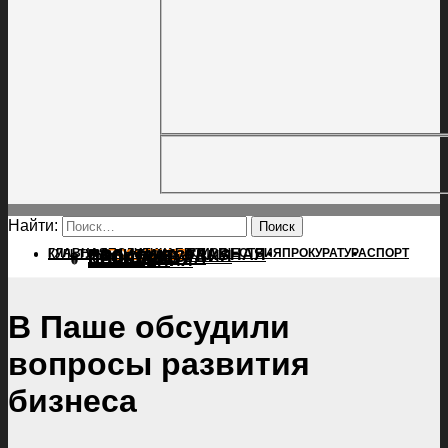
Найти:
ГЛАВНАЯ
ПОЛИТИКА
ПРОИСШЕСТВИЯ
ГЛАВНАЯ
ПРОКУРАТУРА
СПОРТ
КУЛЬТУРА
ПОЛИТИКА
ПОСЕЛЕНИЯ
ПРОИСШЕСТВИЯ
ПРОКУРАТУРА
СПОРТ
КУЛЬТУРА
ПОСЕЛЕНИЯ
В Паше обсудили
вопросы развития
бизнеса