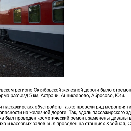
оевском регионе Октябрьской железной дороги было отремо
орма разъезд 5 км, Астрачи, Анциферово, Абросово, Юги.
ии пассажирских обустройств также провели ряд мероприят
пасности на железной дороге. Так, вдоль пассажирского 
ха был проведен косметический ремонт, заменены диваны в 
ыха и кассовых залов был проведен на станциях Хвойная, 