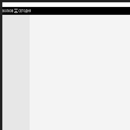
Найти:
ГЛАВНАЯ
ПОЛИТИКА
ПРОИСШЕСТВИЯ
ПРОКУРАТУРА
СПОРТ
КУЛЬТУ
ПОЛИТИКА
ПРОИСШЕСТВИЯ
ПРОКУРАТУРА
СПОРТ
КУЛЬТУРА
ПОСЕЛЕНИЯ