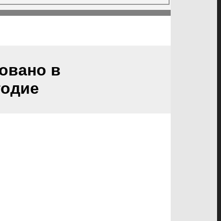
овано в
годие