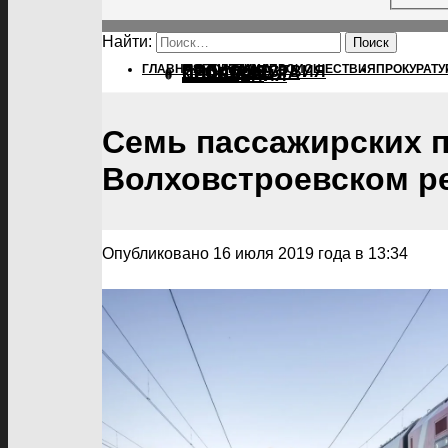
Найти:
ГЛАВНАЯ
ПОЛИТИКА
ПОЛИТИКА
ПРОИСШЕСТВИЯ
ПРОКУРАТУ
ПРОИСШЕСТВИЯ
ПРОКУРАТУРА
СПОРТ
КУЛЬТУРА
ПОСЕЛЕНИЯ
Семь пассажирских 
Волховстроевском ре
Опубликовано 16 июля 2019 года в 13:34