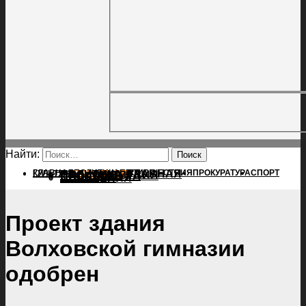
Найти:
ГЛАВНАЯ
ПОЛИТИКА
ПРОИСШЕСТВИЯ
ГЛАВНАЯ
ПРОКУРАТУРА
СПОРТ
КУЛЬТУРА
ПОЛИТИКА
ПОСЕЛЕНИЯ
ПРОИСШЕСТВИЯ
ПРОКУРАТУРА
СПОРТ
КУЛЬТУРА
ПОСЕЛЕНИЯ
Проект здания
Волховской гимназии
одобрен