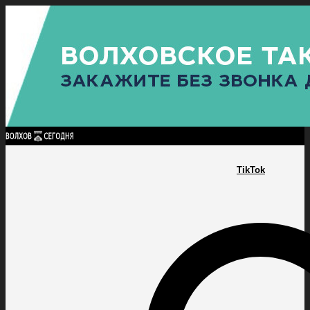
Найти:
ГЛАВНАЯ
ПОЛИТИКА
ПРОИСШЕСТВИЯ
ПРОКУРАТУРА
СПОРТ
КУЛЬТУ
ПОЛИТИКА
ПРОИСШЕСТВИЯ
ПРОКУРАТУРА
СПОРТ
КУЛЬТУРА
ПОСЕЛЕНИЯ
TikTok