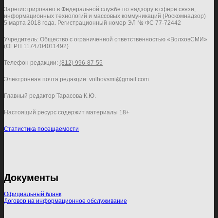
Зарегистрировано в Федеральной службе по надзору в сфере связи,
информационных технологий и массовых коммуникаций (Роскомнадзор)
5 марта 2018 года. Регистрационный номер ЭЛ № ФС 77-72442
Учредитель: Общество с ограниченной ответственностью «ВолховСМИ»
(ОГРН 1174704011492)
Телефон редакции:
(812) 996-87-55
Электронная почта редакции:
volhovsmi@gmail.com
Главный редактор Тарасова К.Ю.
Настоящий ресурс содержит материалы 18+
Статистика посещаемости
Документы
Официальный бланк
Договор на информационное обслуживание