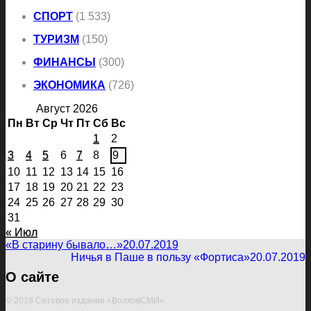
СПОРТ
(1 533)
ТУРИЗМ
(150)
ФИНАНСЫ
(300)
ЭКОНОМИКА
(726)
Август 2026
Пн
Вт
Ср
Чт
Пт
Сб
Вс
1
2
3
4
5
6
7
8
9
10
11
12
13
14
15
16
17
18
19
20
21
22
23
24
25
26
27
28
29
30
31
« Июл
«В старину бывало…»
20.07.2019
Ничья в Паше в пользу «Фортиса»
20.07.2019
О сайте
© 2018 Сетевое издание «ВолховСМИ»