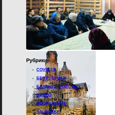
Рубрики
COVID-19
(323)
БЕЗ РУБРИКИ
(769)
БЛАГОУСТРОЙСТВО
(502)
ВИДЕО
(357)
ВООРУЖЕНИЕ
(30)
ЗДОРОВЬЕ
(358)