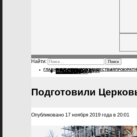
Найти:
ГЛАВНАЯ
ПОЛИТИКА
ПОЛИТИКА
ПРОИСШЕСТВИЯ
ПРОКУРАТУ
ПРОИСШЕСТВИЯ
ПРОКУРАТУРА
СПОРТ
КУЛЬТУРА
ПОСЕЛЕНИЯ
Подготовили Церковь
Опубликовано 17 ноября 2019 года в 20:01