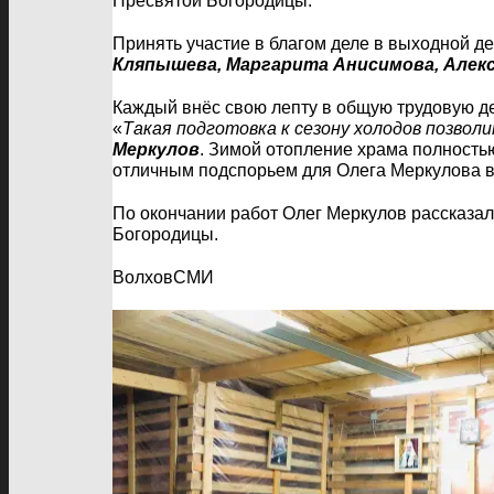
Пресвятой Богородицы.
Принять участие в благом деле в выходной д
Кляпышева, Маргарита Анисимова, Алек
Каждый внёс свою лепту в общую трудовую д
«
Такая подготовка к сезону холодов позвол
Меркулов
. Зимой отопление храма полность
отличным подспорьем для Олега Меркулова в 
По окончании работ Олег Меркулов рассказа
Богородицы.
ВолховСМИ