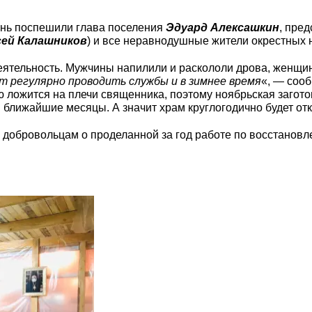
ень поспешили глава поселения
Эдуард Алексашкин
, пре
сей Калашников
) и все неравнодушные жители окрестных 
еятельность. Мужчины напилили и раскололи дрова, женщин
ит регулярно проводить службы и в зимнее время
«, — соо
ю ложится на плечи священника, поэтому ноябрьская загот
ближайшие месяцы. А значит храм круглогодично будет от
л добровольцам о проделанной за год работе по восстанов