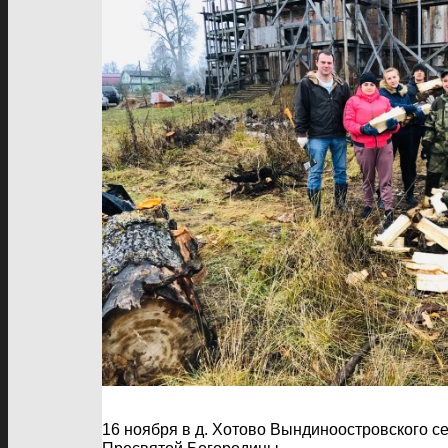
16 ноября в д. Хотово Вындиноостровского с