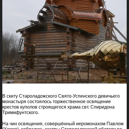
В скиту Староладожского Свято-Успенского девичьего
монастыря состоялось торжественное освящение
крестов куполов строящегося храма свт. Спиридона
Тримифунтского.
На чин освящения, совершённый иеромонахом Павлом