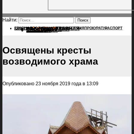
Найти:
ГЛАВНАЯ
ПОЛИТИКА
ПРОИСШЕСТВИЯ
ГЛАВНАЯ
ПРОКУРАТУРА
СПОРТ
КУЛЬТУРА
ПОЛИТИКА
ПОСЕЛЕНИЯ
ПРОИСШЕСТВИЯ
ПРОКУРАТУРА
СПОРТ
КУЛЬТУРА
ПОСЕЛЕНИЯ
Освящены кресты
возводимого храма
Опубликовано 23 ноября 2019 года в 13:09