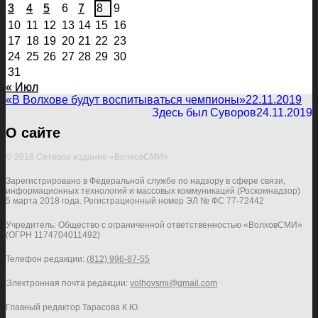
3
4
5
6
7
8
9
10
11
12
13
14
15
16
17
18
19
20
21
22
23
24
25
26
27
28
29
30
31
« Июл
«В Волхове будут воспитываться чемпионы»
22.11.2019
Здесь был Суворов
24.11.2019
О сайте
© 2018 Сетевое издание «ВолховСМИ»
Зарегистрировано в Федеральной службе по надзору в сфере связи,
информационных технологий и массовых коммуникаций (Роскомнадзор)
5 марта 2018 года. Регистрационный номер ЭЛ № ФС 77-72442
Учредитель: Общество с ограниченной ответственностью «ВолховСМИ»
(ОГРН 1174704011492)
Телефон редакции:
(812) 996-87-55
Электронная почта редакции:
volhovsmi@gmail.com
Главный редактор Тарасова К.Ю.