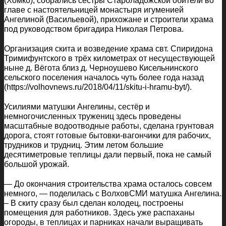
(Хомко), собрались сестры Староладожской обители во
главе с настоятельницей монастыря игуменией
Ангелиной (Васильевой), прихожане и строители храма
под руководством бригадира Николая Петрова.
Организация скита и возведение храма свт. Спиридона
Тримифунтского в трёх километрах от несуществующей
ныне д. Вёгота близ д. Черноушево Кисельнинского
сельского поселения началось чуть более года назад
(https://volhovnews.ru/2018/04/11/skitu-i-hramu-byt/).
Усилиями матушки Ангелины, сестёр и
немногочисленных тружениц здесь проведены
масштабные водоотводные работы, сделана грунтовая
дорога, стоят готовые бытовки-вагончики для рабочих,
трудников и трудниц. Этим летом большие
десятиметровые теплицы дали первый, пока не самый
большой урожай.
— До окончания строительства храма осталось совсем
немного, — поделилась с ВолховСМИ матушка Ангелина.
– В скиту сразу был сделан колодец, построены
помещения для работников. Здесь уже распаханы
огороды, в теплицах и парниках начали выращивать