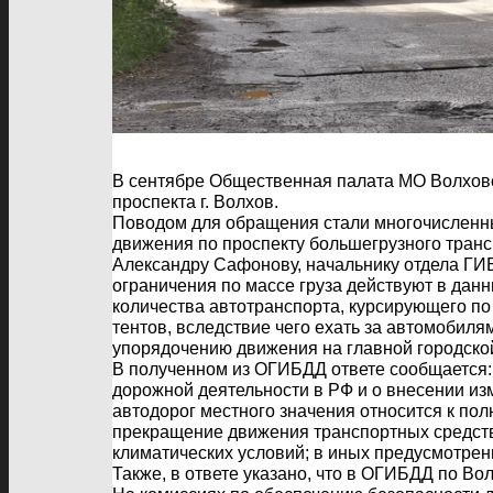
В сентябре Общественная палата МО Волховс
проспекта г. Волхов.
Поводом для обращения стали многочисленн
движения по проспекту большегрузного транс
Александру Сафонову, начальнику отдела ГИ
ограничения по массе груза действуют в дан
количества автотранспорта, курсирующего по
тентов, вследствие чего ехать за автомобил
упорядочению движения на главной городско
В полученном из ОГИБДД ответе сообщается: 
дорожной деятельности в РФ и о внесении и
автодорог местного значения относится к по
прекращение движения транспортных средств
климатических условий; в иных предусмотре
Также, в ответе указано, что в ОГИБДД по Во