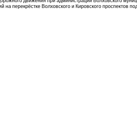
дорожного движения при администрации Волховского муни
 на перекрёстке Волховского и Кировского проспектов под