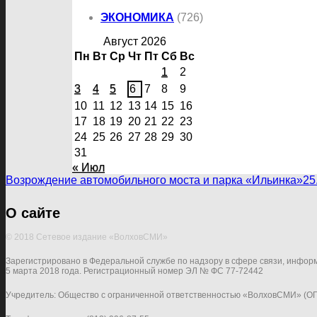
ЭКОНОМИКА
(726)
Август 2026
Пн
Вт
Ср
Чт
Пт
Сб
Вс
1
2
3
4
5
6
7
8
9
10
11
12
13
14
15
16
17
18
19
20
21
22
23
24
25
26
27
28
29
30
31
« Июл
Возрождение автомобильного моста и парка «Ильинка»
25
О сайте
© 2018 Сетевое издание «ВолховСМИ»
Зарегистрировано в Федеральной службе по надзору в сфере связи, инфор
5 марта 2018 года. Регистрационный номер ЭЛ № ФС 77-72442
Учредитель: Общество с ограниченной ответственностью «ВолховСМИ» (О