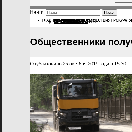
Найти:
ГЛАВНАЯ
ПОЛИТИКА
ПОЛИТИКА
ПРОИСШЕСТВИЯ
ПРОКУРАТУ
ПРОИСШЕСТВИЯ
ПРОКУРАТУРА
СПОРТ
КУЛЬТУРА
ПОСЕЛЕНИЯ
Общественники получ
Опубликовано 25 октября 2019 года в 15:30