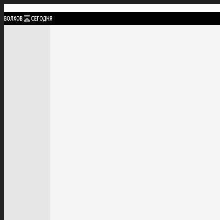
Найти:
ГЛАВНАЯ
ПОЛИТИКА
ПРОИСШЕСТВИЯ
ПРОКУРАТУРА
СПОРТ
КУЛЬТУ
ПОЛИТИКА
ПРОИСШЕСТВИЯ
ПРОКУРАТУРА
СПОРТ
КУЛЬТУРА
ПОСЕЛЕНИЯ