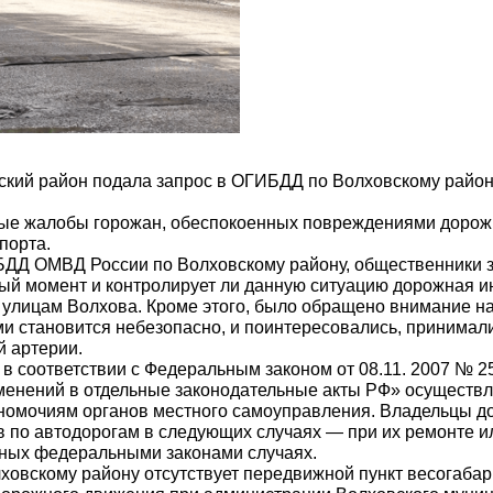
кий район подала запрос в ОГИБДД по Волховскому район
ые жалобы горожан, обеспокоенных повреждениями дорожн
порта.
БДД ОМВД России по Волховскому району, общественники 
ный момент и контролирует ли данную ситуацию дорожная и
 улицам Волхова. Кроме этого, было обращено внимание н
ями становится небезопасно, и поинтересовались, принима
й артерии.
в соответствии с Федеральным законом от 08.11. 2007 № 2
зменений в отдельные законодательные акты РФ» осуществл
лномочиям органов местного самоуправления. Владельцы до
 по автодорогам в следующих случаях — при их ремонте ил
нных федеральными законами случаях.
лховскому району отсутствует передвижной пункт весогабар