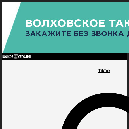
Найти:
ГЛАВНАЯ
ПОЛИТИКА
ПРОИСШЕСТВИЯ
ПРОКУРАТУРА
СПОРТ
КУЛЬТУ
ПОЛИТИКА
ПРОИСШЕСТВИЯ
ПРОКУРАТУРА
СПОРТ
КУЛЬТУРА
ПОСЕЛЕНИЯ
TikTok