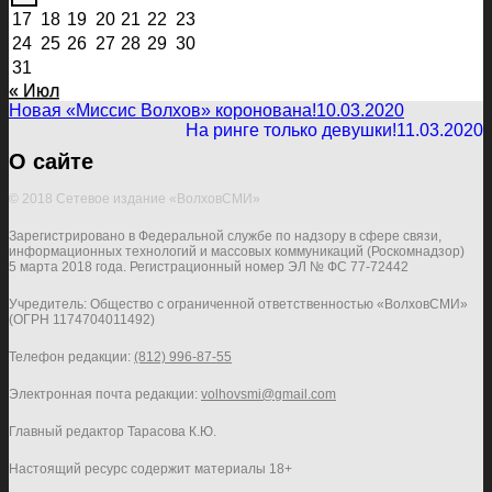
17
18
19
20
21
22
23
24
25
26
27
28
29
30
31
« Июл
Новая «Миссис Волхов» коронована!
10.03.2020
На ринге только девушки!
11.03.2020
О сайте
© 2018 Сетевое издание «ВолховСМИ»
Зарегистрировано в Федеральной службе по надзору в сфере связи,
информационных технологий и массовых коммуникаций (Роскомнадзор)
5 марта 2018 года. Регистрационный номер ЭЛ № ФС 77-72442
Учредитель: Общество с ограниченной ответственностью «ВолховСМИ»
(ОГРН 1174704011492)
Телефон редакции:
(812) 996-87-55
Электронная почта редакции:
volhovsmi@gmail.com
Главный редактор Тарасова К.Ю.
Настоящий ресурс содержит материалы 18+