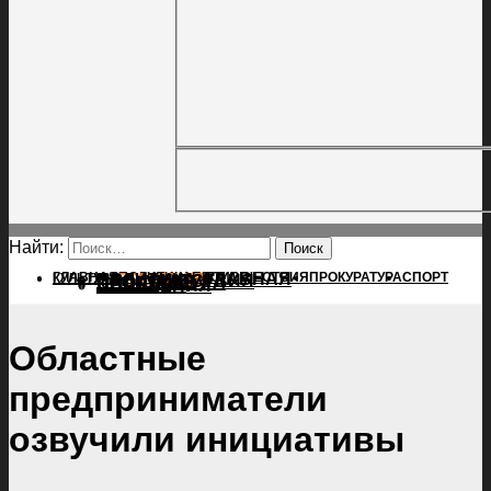
Найти:
ГЛАВНАЯ
ПОЛИТИКА
ПРОИСШЕСТВИЯ
ГЛАВНАЯ
ПРОКУРАТУРА
СПОРТ
КУЛЬТУРА
ПОЛИТИКА
ПОСЕЛЕНИЯ
ПРОИСШЕСТВИЯ
ПРОКУРАТУРА
СПОРТ
КУЛЬТУРА
ПОСЕЛЕНИЯ
Областные
предприниматели
озвучили инициативы