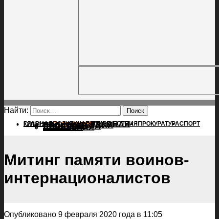
Найти:
ГЛАВНАЯ
ПОЛИТИКА
ПРОИСШЕСТВИЯ
ГЛАВНАЯ
ПРОКУРАТУРА
СПОРТ
КУЛЬТУРА
ПОЛИТИКА
ПОСЕЛЕНИЯ
ПРОИСШЕСТВИЯ
ПРОКУРАТУРА
СПОРТ
КУЛЬТУРА
ПОСЕЛЕНИЯ
Митинг памяти воинов-
интернационалистов
Опубликовано 9 февраля 2020 года в 11:05