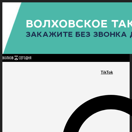
Найти:
ГЛАВНАЯ
ПОЛИТИКА
ПРОИСШЕСТВИЯ
ПРОКУРАТУРА
СПОРТ
КУЛЬТУ
ПОЛИТИКА
ПРОИСШЕСТВИЯ
ПРОКУРАТУРА
СПОРТ
КУЛЬТУРА
ПОСЕЛЕНИЯ
TikTok