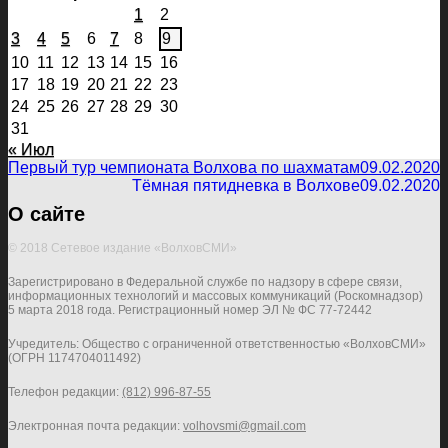
1
2
3
4
5
6
7
8
9
10
11
12
13
14
15
16
17
18
19
20
21
22
23
24
25
26
27
28
29
30
31
« Июл
Первый тур чемпионата Волхова по шахматам
09.02.2020
Тёмная пятидневка в Волхове
09.02.2020
О сайте
© 2018 Сетевое издание «ВолховСМИ»
Зарегистрировано в Федеральной службе по надзору в сфере связи,
информационных технологий и массовых коммуникаций (Роскомнадзор)
5 марта 2018 года. Регистрационный номер ЭЛ № ФС 77-72442
Учредитель: Общество с ограниченной ответственностью «ВолховСМИ»
(ОГРН 1174704011492)
Телефон редакции:
(812) 996-87-55
Электронная почта редакции:
volhovsmi@gmail.com