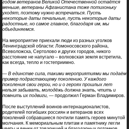
годом ветеранов Великой Отечественной остаётся
меньше, ветераны Афганистана тоже потихоньку
уходят, поэтому нужно встречаться. Пусть
некоторые даты печальные, пусть некоторые даты
радостные, но самое главное, благодаря им, мы
объединяемся.
На мероприятие приехали люди из разных уголков
Ленинградской области: Ломоносовского района,
Всеволожска, Сертолово и других городов, никого
расстояние не напугало – волховская земля встретила,
как всегда, тепло и гостеприимно.
— В единстве сила, такими мероприятиями мы подаём
пример подрастающему поколению. У каждого
поколения свои герои, но и о героях прошлых лет
нельзя забывать, молодёжь должна знать, чтить и
помнить их подвиги,
— продолжил Герман Владимиров.
После выступлений воинов-интернационалистов,
родителей погибших россиян и ветеранов всех
поколений собравшиеся почтили память героев минутой
молчания. К мемориальным плитам и памятнику легли
цветы и венки от товарищей и благодарных потомков.