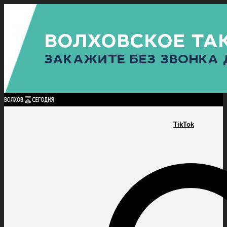
Найти:
ГЛАВНАЯ
ПОЛИТИКА
ПРОИСШЕСТВИЯ
ПРОКУРАТУРА
СПОРТ
КУЛЬТУ
ПОЛИТИКА
ПРОИСШЕСТВИЯ
ПРОКУРАТУРА
СПОРТ
КУЛЬТУРА
ПОСЕЛЕНИЯ
TikTok