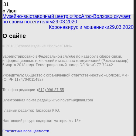
31
« Июл
Музейно-выставочный центр «ФосАгро-Волхов» скучает
по своим посетителям
29.03.2020
Коронавирус и мошенники
29.03.2020
О сайте
© 2018 Сетевое издание «ВолховСМИ»
Зарегистрировано в Федеральной службе по надзору в сфере связи,
информационных технологий и массовых коммуникаций (Роскомнадзор)
5 марта 2018 года. Регистрационный номер ЭЛ № ФС 77-72442
Учредитель: Общество с ограниченной ответственностью «ВолховСМИ»
(ОГРН 1174704011492)
Телефон редакции:
(812) 996-87-55
Электронная почта редакции:
volhovsmi@gmail.com
Главный редактор Тарасова К.Ю.
Настоящий ресурс содержит материалы 18+
Статистика посещаемости