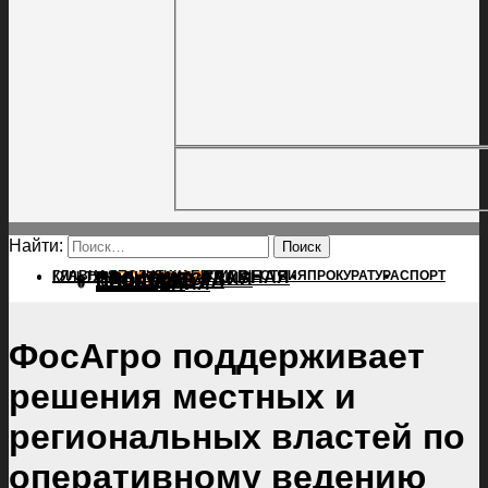
Найти:
ГЛАВНАЯ
ПОЛИТИКА
ПРОИСШЕСТВИЯ
ГЛАВНАЯ
ПРОКУРАТУРА
СПОРТ
КУЛЬТУРА
ПОЛИТИКА
ПОСЕЛЕНИЯ
ПРОИСШЕСТВИЯ
ПРОКУРАТУРА
СПОРТ
КУЛЬТУРА
ПОСЕЛЕНИЯ
ФосАгро поддерживает
решения местных и
региональных властей по
оперативному ведению