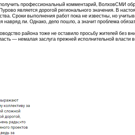
и получить профессиональный комментарий, ВолховСМИ об
Пурово является дорогой регионального значения. В насто
ства. Сроки выполнения работ пока не известны, но учиты
ся навряд ли. Однако, дело пошло, а значит проблема обяза
водство района тоже не оставило просьбу жителей без вни
асть — немалая заслуга прежней исполнительной власти в