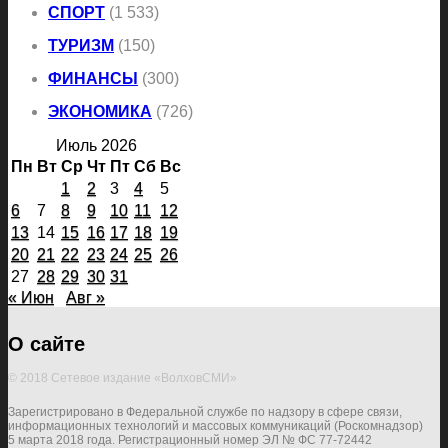
СПОРТ
(1 533)
ТУРИЗМ
(150)
ФИНАНСЫ
(300)
ЭКОНОМИКА
(726)
Июль 2026
Пн
Вт
Ср
Чт
Пт
Сб
Вс
1
2
3
4
5
6
7
8
9
10
11
12
13
14
15
16
17
18
19
20
21
22
23
24
25
26
27
28
29
30
31
« Июн
Авг »
О сайте
© 2018 Сетевое издание «ВолховСМИ»
Зарегистрировано в Федеральной службе по надзору в сфере связи,
информационных технологий и массовых коммуникаций (Роскомнадзор)
5 марта 2018 года. Регистрационный номер ЭЛ № ФС 77-72442