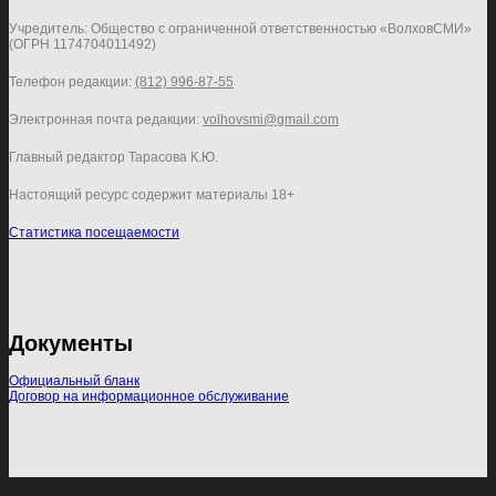
Учредитель: Общество с ограниченной ответственностью «ВолховСМИ»
(ОГРН 1174704011492)
Телефон редакции:
(812) 996-87-55
Электронная почта редакции:
volhovsmi@gmail.com
Главный редактор Тарасова К.Ю.
Настоящий ресурс содержит материалы 18+
Статистика посещаемости
Документы
Официальный бланк
Договор на информационное обслуживание