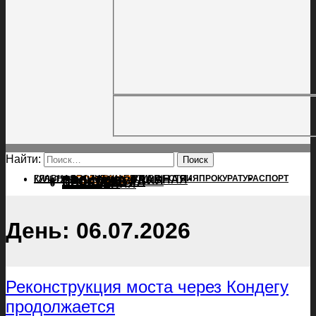
Найти:
ГЛАВНАЯ
ПОЛИТИКА
ПРОИСШЕСТВИЯ
ГЛАВНАЯ
ПРОКУРАТУРА
СПОРТ
КУЛЬТУРА
ПОЛИТИКА
ПОСЕЛЕНИЯ
ПРОИСШЕСТВИЯ
ПРОКУРАТУРА
СПОРТ
КУЛЬТУРА
ПОСЕЛЕНИЯ
День:
06.07.2026
Реконструкция моста через Кондегу
продолжается