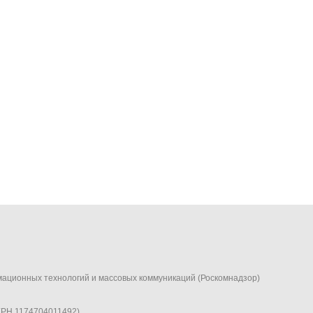
мационных технологий и массовых коммуникаций (Роскомнадзор)
ГРН 1174704011492)