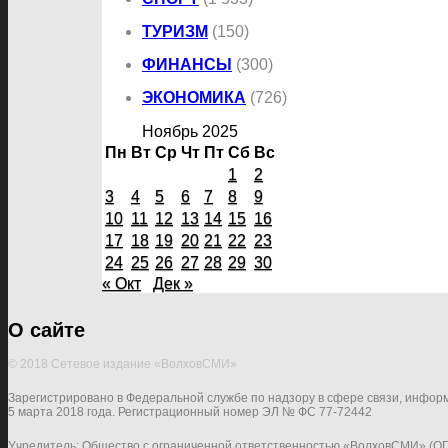
ТУРИЗМ
(150)
ФИНАНСЫ
(300)
ЭКОНОМИКА
(726)
Ноябрь 2025
Пн
Вт
Ср
Чт
Пт
Сб
Вс
1
2
3
4
5
6
7
8
9
10
11
12
13
14
15
16
17
18
19
20
21
22
23
24
25
26
27
28
29
30
« Окт
Дек »
О сайте
© 2018 Сетевое издание «ВолховСМИ»
Зарегистрировано в Федеральной службе по надзору в сфере связи, инфор
5 марта 2018 года. Регистрационный номер ЭЛ № ФС 77-72442
Учредитель: Общество с ограниченной ответственностью «ВолховСМИ» (О