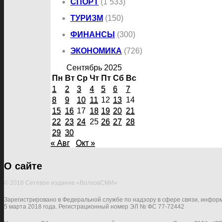
СПОРТ
(1 533)
ТУРИЗМ
(150)
ФИНАНСЫ
(300)
ЭКОНОМИКА
(726)
Сентябрь 2025
Пн
Вт
Ср
Чт
Пт
Сб
Вс
1
2
3
4
5
6
7
8
9
10
11
12
13
14
15
16
17
18
19
20
21
22
23
24
25
26
27
28
29
30
« Авг
Окт »
О сайте
© 2018 Сетевое издание «ВолховСМИ»
Зарегистрировано в Федеральной службе по надзору в сфере связи, инфор
5 марта 2018 года. Регистрационный номер ЭЛ № ФС 77-72442