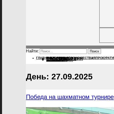
Найти:
ГЛАВНАЯ
ПОЛИТИКА
ПОЛИТИКА
ПРОИСШЕСТВИЯ
ПРОКУРАТУ
ПРОИСШЕСТВИЯ
ПРОКУРАТУРА
СПОРТ
КУЛЬТУРА
ПОСЕЛЕНИЯ
День:
27.09.2025
Победа на шахматном турнире