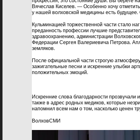
профессия, это состояние души. Вы берете на 
Вячеслав Киселев. — Особенно хочу отметить,
у нашей волховской медицины есть будущее. 
Кульминацией торжественной части стало на
преданность профессии лучшие представител
здравоохранению, администрации Волховског
Федерации Сергея Валериевича Петрова. Апл
земляков.
После официальной части строгую атмосферу
зажигательные песни и искренние улыбки ар
положительных эмоций.
Искренние слова благодарности прозвучали и
также в адрес родных медиков, которые незр
напомнил всем нам о том, насколько ценен тр
ВолховСМИ