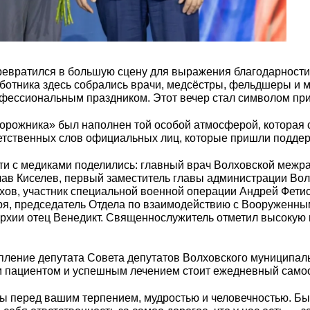
евратился в большую сцену для выражения благодарности т
аботника здесь собрались врачи, медсёстры, фельдшеры и
фессиональным праздником. Этот вечер стал символом призн
орожника» был наполнен той особой атмосферой, которая 
етственных слов официальных лиц, которые пришли поддер
и с медиками поделились: главный врач Волховской межра
лав Киселев, первый заместитель главы администрации Во
лхов, участник специальной военной операции Андрей Фети
ря, председатель Отдела по взаимодействию с Вооруженны
хии отец Венедикт. Священнослужитель отметил высокую м
пление депутата Совета депутатов Волховского муниципаль
ым пациентом и успешным лечением стоит ежедневный само
ы перед вашим терпением, мудростью и человечностью. Бы