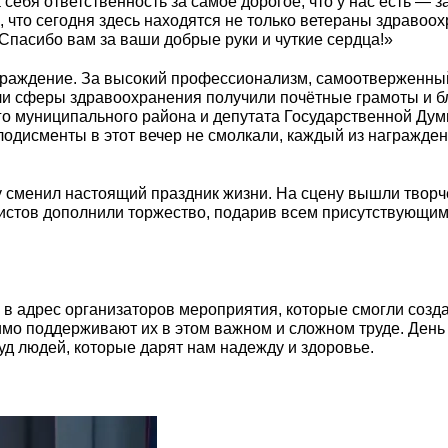
себя ответственность за самое дорогое, что у нас есть — з
 что сегодня здесь находятся не только ветераны здравоохр
Спасибо вам за ваши добрые руки и чуткие сердца!»
граждение. За высокий профессионализм, самоотверженный 
и сферы здравоохранения получили почётные грамоты и бл
о муниципального района и депутата Государственной Ду
одисменты в этот вечер не смолкали, каждый из награжде
 сменил настоящий праздник жизни. На сцену вышли творче
тистов дополнили торжество, подарив всем присутствующим
 в адрес организаторов мероприятия, которые смогли созд
имо поддерживают их в этом важном и сложном труде. День
уд людей, которые дарят нам надежду и здоровье.