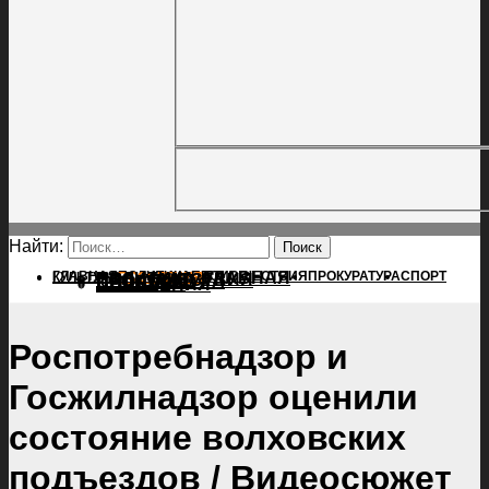
Найти:
ГЛАВНАЯ
ПОЛИТИКА
ПРОИСШЕСТВИЯ
ГЛАВНАЯ
ПРОКУРАТУРА
СПОРТ
КУЛЬТУРА
ПОЛИТИКА
ПОСЕЛЕНИЯ
ПРОИСШЕСТВИЯ
ПРОКУРАТУРА
СПОРТ
КУЛЬТУРА
ПОСЕЛЕНИЯ
Роспотребнадзор и
Госжилнадзор оценили
состояние волховских
подъездов / Видеосюжет