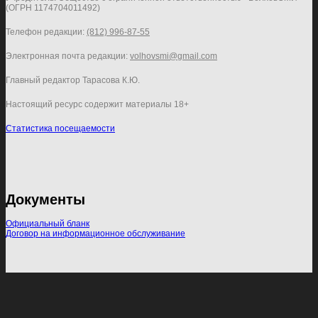
(ОГРН 1174704011492)
Телефон редакции:
(812) 996-87-55
Электронная почта редакции:
volhovsmi@gmail.com
Главный редактор Тарасова К.Ю.
Настоящий ресурс содержит материалы 18+
Статистика посещаемости
Документы
Официальный бланк
Договор на информационное обслуживание