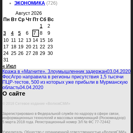
ЭКОНОМИКА
(726)
Август 2026
Пн
Вт
Ср
Чт
Пт
Сб
Вс
1
2
3
4
5
6
7
8
9
10
11
12
13
14
15
16
17
18
19
20
21
22
23
24
25
26
27
28
29
30
31
« Июл
Кража в «Магните». Злоумышленник задержан
03.04.2020
ФосАгро направила в регионы присутствия 1,5 тысячи
ПЦР-тестов, 500 из которых уже прибыли в Мурманскую
область
04.04.2020
О сайте
© 2018 Сетевое издание «ВолховСМИ»
Зарегистрировано в Федеральной службе по надзору в сфере связи,
информационных технологий и массовых коммуникаций (Роскомнадзор)
5 марта 2018 года. Регистрационный номер ЭЛ № ФС 77-72442
Учредитель: Общество с ограниченной ответственностью «ВолховСМИ»