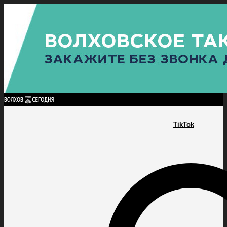
Найти:
ГЛАВНАЯ
ПОЛИТИКА
ПРОИСШЕСТВИЯ
ПРОКУРАТУРА
СПОРТ
КУЛЬТУ
ПОЛИТИКА
ПРОИСШЕСТВИЯ
ПРОКУРАТУРА
СПОРТ
КУЛЬТУРА
ПОСЕЛЕНИЯ
TikTok