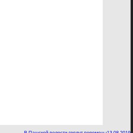
В Пашской волости грядут перемены
13.08.2019