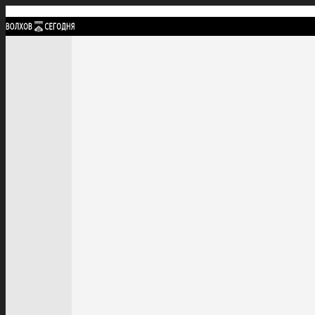
Найти:
ГЛАВНАЯ
ПОЛИТИКА
ПРОИСШЕСТВИЯ
ПРОКУРАТУРА
СПОРТ
КУЛЬТУ
ПОЛИТИКА
ПРОИСШЕСТВИЯ
ПРОКУРАТУРА
СПОРТ
КУЛЬТУРА
ПОСЕЛЕНИЯ