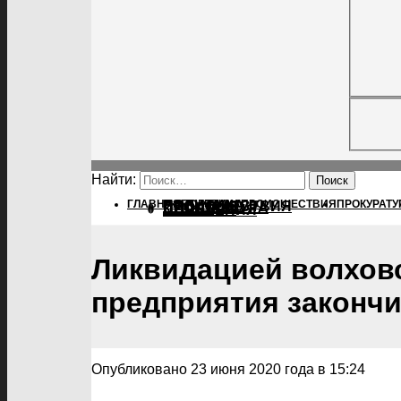
Найти:
ГЛАВНАЯ
ПОЛИТИКА
ПОЛИТИКА
ПРОИСШЕСТВИЯ
ПРОКУРАТУ
ПРОИСШЕСТВИЯ
ПРОКУРАТУРА
СПОРТ
КУЛЬТУРА
ПОСЕЛЕНИЯ
⚡
Ликвидацией волховс
предприятия закончи
Опубликовано 23 июня 2020 года в 15:24