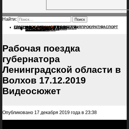
Найти:
ГЛАВНАЯ
ПОЛИТИКА
ПРОИСШЕСТВИЯ
ГЛАВНАЯ
ПРОКУРАТУРА
СПОРТ
КУЛЬТУРА
ПОЛИТИКА
ПОСЕЛЕНИЯ
ПРОИСШЕСТВИЯ
ПРОКУРАТУРА
СПОРТ
КУЛЬТУРА
ПОСЕЛЕНИЯ
Рабочая поездка
губернатора
Ленинградской области в
Волхов 17.12.2019
Видеосюжет
Опубликовано 17 декабря 2019 года в 23:38