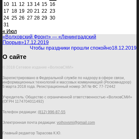
10
11
12
13
14
15
16
17
18
19
20
21
22
23
24
25
26
27
28
29
30
31
« Июл
«Волховский Фронт» — «Ленинградский
Прорыв»
17.12.2019
Чтобы праздники прошли спокойно
18.12.2019
О сайте
© 2018 Сетевое издание «ВолховСМИ»
Зарегистрировано в Федеральной службе по надзору в сфере связи,
информационных технологий и массовых коммуникаций (Роскомнадзор)
5 марта 2018 года. Регистрационный номер ЭЛ № ФС 77-72442
Учредитель: Общество с ограниченной ответственностью «ВолховСМИ»
(ОГРН 1174704011492)
Телефон редакции:
(812) 996-87-55
Электронная почта редакции:
volhovsmi@gmail.com
Главный редактор Тарасова К.Ю.