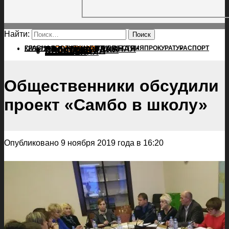
Найти:
ГЛАВНАЯ
ПОЛИТИКА
ПРОИСШЕСТВИЯ
ГЛАВНАЯ
ПРОКУРАТУРА
СПОРТ
КУЛЬТУРА
ПОЛИТИКА
ПОСЕЛЕНИЯ
ПРОИСШЕСТВИЯ
ПРОКУРАТУРА
СПОРТ
КУЛЬТУРА
ПОСЕЛЕНИЯ
Общественники обсудили
проект «Самбо в школу»
Опубликовано 9 ноября 2019 года в 16:20