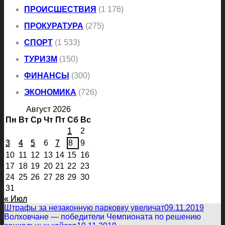
ПРОИСШЕСТВИЯ
(1 176)
ПРОКУРАТУРА
(275)
СПОРТ
(1 533)
ТУРИЗМ
(150)
ФИНАНСЫ
(300)
ЭКОНОМИКА
(726)
Август 2026
Пн
Вт
Ср
Чт
Пт
Сб
Вс
1
2
3
4
5
6
7
8
9
10
11
12
13
14
15
16
17
18
19
20
21
22
23
24
25
26
27
28
29
30
31
« Июл
Штрафы за незаконную парковку увеличат
09.11.2019
Волховчане — победители Чемпионата по решению