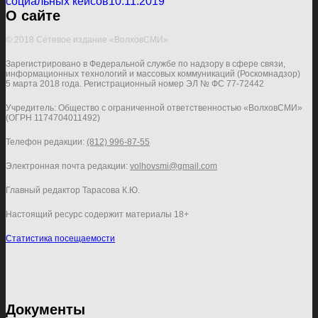
социальных кейсов
10.11.2019
О сайте
© 2018 Сетевое издание «ВолховСМИ»
Зарегистрировано в Федеральной службе по надзору в сфере связи,
информационных технологий и массовых коммуникаций (Роскомнадзор)
5 марта 2018 года. Регистрационный номер ЭЛ № ФС 77-72442
Учредитель: Общество с ограниченной ответственностью «ВолховСМИ»
(ОГРН 1174704011492)
Телефон редакции:
(812) 996-87-55
Электронная почта редакции:
volhovsmi@gmail.com
Главный редактор Тарасова К.Ю.
Настоящий ресурс содержит материалы 18+
Статистика посещаемости
Документы